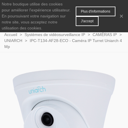
Notre boutique utilise des cookies
MENU
0
pour améliorer l'expérience utilisateur.
Plus d'informations
×
En poursuivant votre navigation sur
J'accept
notre site, vous acceptez notre
utilisation des cookies.
Accueil
>
Systèmes de vidéosurveillance IP
>
CAMÉRAS IP
>
UNIARCH
>
IPC-T134-AF28-ECO - Caméra IP Turret Uniarch 4
Mp