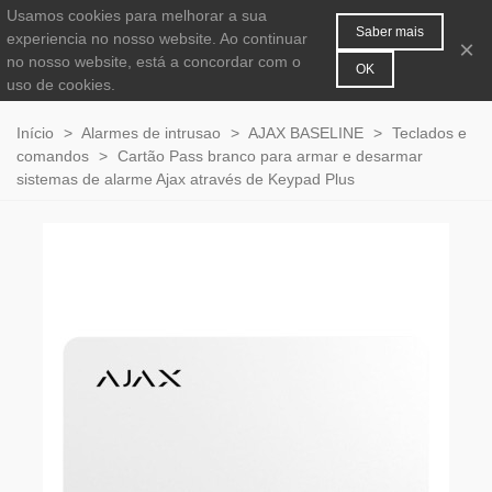
Usamos cookies para melhorar a sua
MENU
0
Saber mais
experiencia no nosso website. Ao continuar
×
no nosso website, está a concordar com o
OK
uso de cookies.
Início
>
Alarmes de intrusao
>
AJAX BASELINE
>
Teclados e
comandos
>
Cartão Pass branco para armar e desarmar
sistemas de alarme Ajax através de Keypad Plus