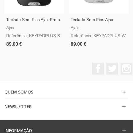
Teclado Sem Fios Ajax Preto
Teclado Sem Fios Ajax
Com Leitor De Tags E
Branco Com Leitor De Tags E
Ajax
Ajax
Cartões Mifare
Cartões Mifare
Referência: KEYPADPLUS-B
Referência: KEYPADPLUS-W
89,00 €
89,00 €
Facebook
Twitter
QUEM SOMOS
NEWSLETTER
INFORMAÇÃO