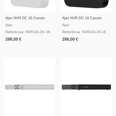
Ajax NVR DC 16 Canais
Ajax NVR DC 16 Canais
Branco — Gravador IP 12-
Preto — Gravador IP 12-24V
Ajax
Ajax
24V DC
DC
Referência: NVR116-DC-W
Referência: NVR116-DC-B
286,00 €
286,00 €