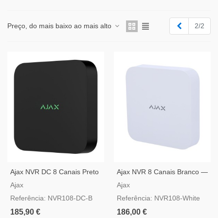
Anterior
Preço, do mais baixo ao mais alto
2/2
Ajax NVR DC 8 Canais Preto
Ajax NVR 8 Canais Branco —
— Gravador IP 12-24V DC
Gravador De Vídeo IP
Ajax
Ajax
Referência: NVR108-DC-B
Referência: NVR108-White
185,90 €
186,00 €