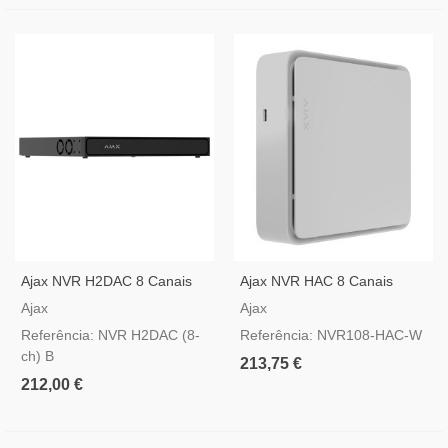
Ajax NVR H2DAC 8 Canais
Ajax NVR HAC 8 Canais
Preto — Gravador IP 4K |
Branco — Gravador IP Com
Ajax
Ajax
Duplo HDD Hot-Swap E
HDMI
Referência: NVR H2DAC (8-
Referência: NVR108-HAC-W
HDMI
ch) B
213,75 €
212,00 €