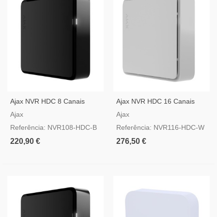
Ajax NVR HDC 8 Canais
Ajax NVR HDC 16 Canais
Preto — Gravador IP 4K
Branco — Gravador IP 4K
Ajax
Ajax
Com Saída HDMI
Com Saída HDMI
Referência: NVR108-HDC-B
Referência: NVR116-HDC-W
220,90 €
276,50 €