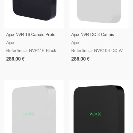
Ajax NVR 16 Canais Preto —
Ajax NVR DC 8 Canais
Gravador De Vídeo IP
Branco — Gravador IP 12-
Ajax
Ajax
24V DC
Referência: NVR116-Black
Referência: NVR108-DC-W
286,00 €
286,00 €