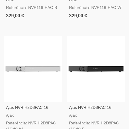
HDMI
HDMI
Referência: NVR116-HAC-B
Referência: NVR116-HAC-W
329,00 €
329,00 €
Ajax NVR H2D8PAC 16
Ajax NVR H2D8PAC 16
Canais (8 PoE) Branco —
Canais (8 PoE) Preto —
Ajax
Ajax
Gravador IP 4K, 8 Portas
Gravador IP 4K, 8 Portas
Referência: NVR H2D8PAC
Referência: NVR H2D8PAC
PoE, Suporte Para 2 HDDs
PoE, Suporte Para 2 HDDs