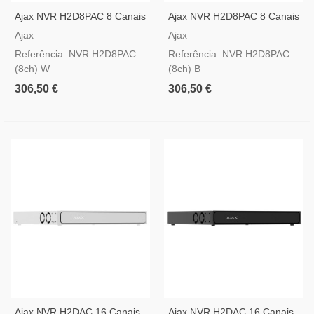
Ajax NVR H2D8PAC 8 Canais
Ajax NVR H2D8PAC 8 Canais
PoE Branco — Gravador IP
PoE Preto — Gravador IP
Ajax
Ajax
4K, 8 Portas PoE, Suporte
4K, 8 Portas PoE, Suporte
Referência: NVR H2D8PAC
Referência: NVR H2D8PAC
Para 2 HDDs Hot-Swap E
Para 2 HDDs Hot-Swap E
(8ch) W
(8ch) B
Saída HDMI
Saída HDMI
306,50 €
306,50 €
Ajax NVR H2DAC 16 Canais
Ajax NVR H2DAC 16 Canais