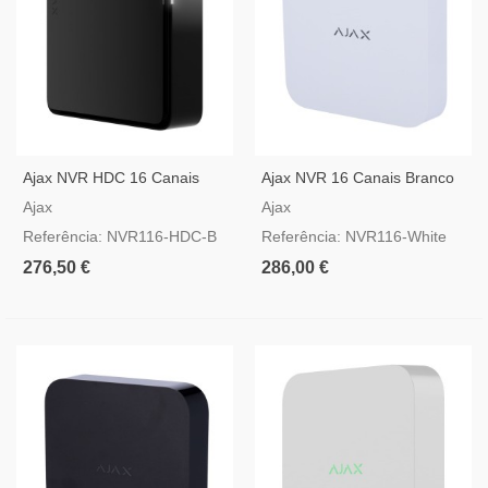
Ajax NVR HDC 16 Canais
Ajax NVR 16 Canais Branco
Preto — Gravador IP 4K
— Gravador De Vídeo IP
Ajax
Ajax
Com Saída HDMI
Referência: NVR116-HDC-B
Referência: NVR116-White
276,50 €
286,00 €