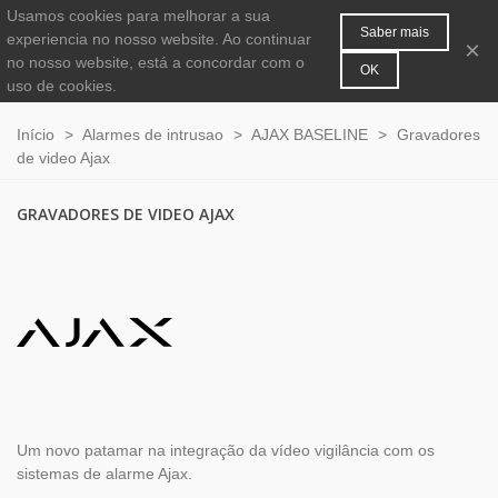
Usamos cookies para melhorar a sua
MENU
0
Saber mais
experiencia no nosso website. Ao continuar
×
no nosso website, está a concordar com o
OK
uso de cookies.
Início
>
Alarmes de intrusao
>
AJAX BASELINE
>
Gravadores
de video Ajax
GRAVADORES DE VIDEO AJAX
Um novo patamar na integração da vídeo vigilância com os
sistemas de alarme Ajax.