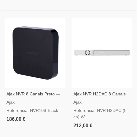
Ajax NVR 8 Canais Preto —
Ajax NVR H2DAC 8 Canais
Gravador De Vídeo IP
Branco — Gravador IP 4K,
Ajax
Ajax
Suporte Para 2 HDDs Hot-
Referência: NVR108-Black
Referência: NVR H2DAC (8-
Swap E Saída HDMI
ch) W
186,00 €
212,00 €