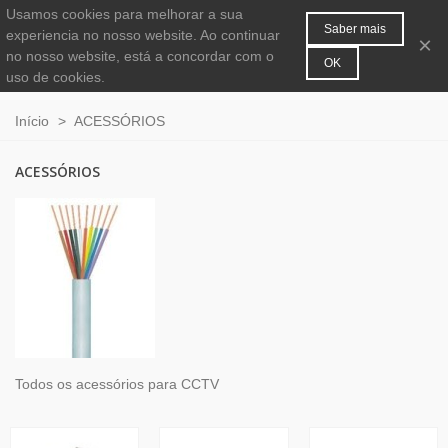
Usamos cookies para melhorar a sua
MENU
0
Saber mais
experiencia no nosso website. Ao continuar
×
no nosso website, está a concordar com o
OK
uso de cookies.
Início
>
ACESSÓRIOS
ACESSÓRIOS
Todos os acessórios para CCTV