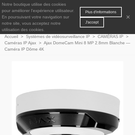
Notre boutique utilise des cookies
MENU
0
pour améliorer l'expérience utilisateur.
Plus d'informations
×
En poursuivant votre navigation sur
J'accept
notre site, vous acceptez notre
utilisation des cookies.
Accueil
>
Systèmes de vidéosurveillance IP
>
CAMÉRAS IP
>
Caméras IP Ajax
>
Ajax DomeCam Mini 8 MP 2.8mm Blanche —
Caméra IP Dôme 4K