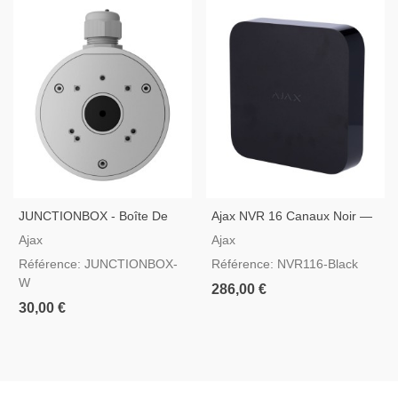
JUNCTIONBOX - Boîte De
Ajax NVR 16 Canaux Noir —
Connexion Pour Caméras
Enregistreur Vidéo IP
Ajax
Ajax
Ajax En Blanche
Référence: JUNCTIONBOX-
Référence: NVR116-Black
W
286,00 €
30,00 €