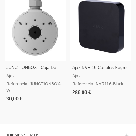
JUNCTIONBOX - Caja De
Ajax NVR 16 Canales Negro
Conexión Para Cámaras Ajax
— Grabador De Vídeo IP
Ajax
Ajax
En Color Blanco
Referencia: JUNCTIONBOX-
Referencia: NVR116-Black
W
286,00 €
30,00 €
QUIENES SOMOS