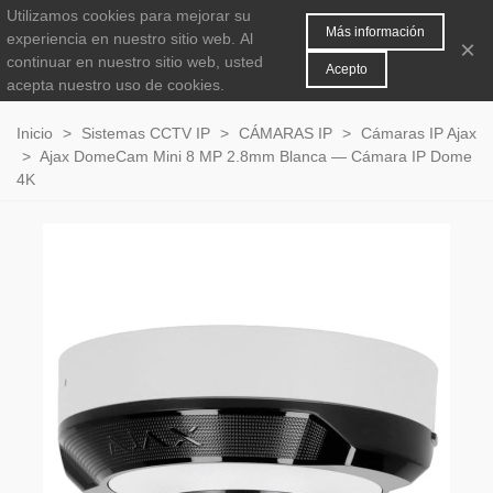
Utilizamos cookies para mejorar su
MENÚ
0
Más información
experiencia en nuestro sitio web.
Al
×
continuar en nuestro sitio web, usted
Acepto
acepta nuestro uso de cookies.
Inicio
>
Sistemas CCTV IP
>
CÁMARAS IP
>
Cámaras IP Ajax
>
Ajax DomeCam Mini 8 MP 2.8mm Blanca — Cámara IP Dome
4K