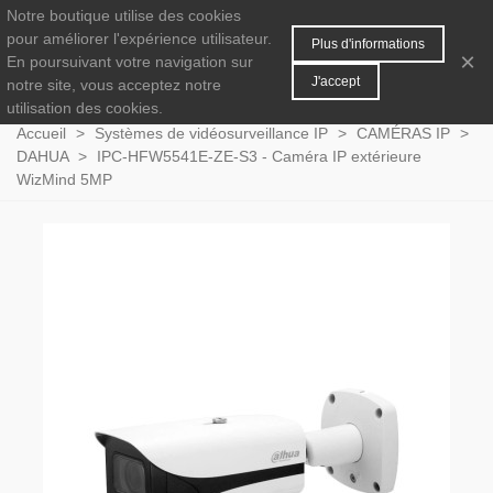
Notre boutique utilise des cookies
MENU
0
pour améliorer l'expérience utilisateur.
Plus d'informations
×
En poursuivant votre navigation sur
J'accept
notre site, vous acceptez notre
utilisation des cookies.
Accueil
>
Systèmes de vidéosurveillance IP
>
CAMÉRAS IP
>
DAHUA
>
IPC-HFW5541E-ZE-S3 - Caméra IP extérieure
WizMind 5MP