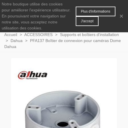
Notre boutique utilise des cookies
MENU
0
pour améliorer l'expérience utilisateur.
Plus d'informations
×
En poursuivant votre navigation sur
J'accept
notre site, vous acceptez notre
utilisation des cookies.
Accueil
>
ACCESSOIRES
>
Supports et boîtiers d'installation
>
Dahua
>
PFA137 Boîtier de connexion pour caméras Dome
Dahua