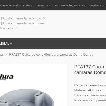
 nosso website. Ao continuar no nosso website, está a concordar com
| Custo chamada rede fixa PT
 | Custo chamada rede móvel
lisintec.com
LEGAL
ua
>
PFA137 Caixa de conexões para camaras Dome Dahua
PFA137 Caixa 
camaras Dome
Caixa de conexões 
Material: Aluminio
Para uso interior ou 
Instalação em parede