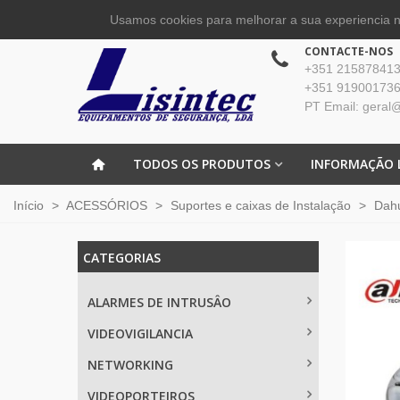
Usamos cookies para melhorar a sua experiencia no
CONTACTE-NOS
+351 215878413 
+351 919001736
PT Email: geral@
TODOS OS PRODUTOS
INFORMAÇÃO 
Início
>
ACESSÓRIOS
>
Suportes e caixas de Instalação
>
Dah
CATEGORIAS
ALARMES DE INTRUSÂO
VIDEOVIGILANCIA
NETWORKING
VIDEOPORTEIROS