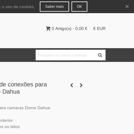
Português
Entrar
×
 o uso de cookies.
Saber mais
OK
0
Artigo(s)
-
0,00 €
€ EUR
de conexões para
 Dahua
para camaras Dome Dahua
exterior
s ou tetos