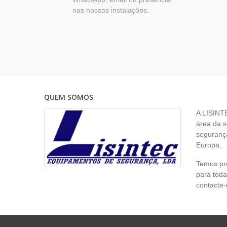
nas nossas instalações.
QUEM SOMOS
A LISINT
área da s
segurança
Europa.
Temos pr
para toda
contacte-