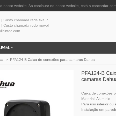
 nosso website. Ao continuar no nosso website, está a concordar com
| Custo chamada rede fixa PT
 | Custo chamada rede móvel
lisintec.com
LEGAL
ua
>
PFA124-B Caixa de conexões para camaras Dahua
PFA124-B Caix
camaras Dahu
Caixa de conexões 
Material: Aluminio
Para uso interior ou 
Instalação em parede