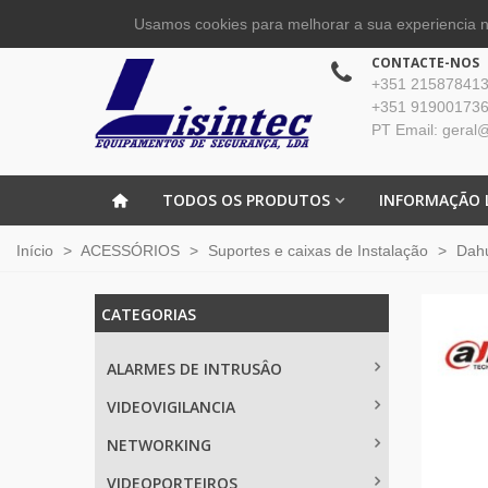
Usamos cookies para melhorar a sua experiencia no
CONTACTE-NOS
+351 215878413 
+351 919001736
PT Email: geral@
TODOS OS PRODUTOS
INFORMAÇÃO 
Início
>
ACESSÓRIOS
>
Suportes e caixas de Instalação
>
Dah
CATEGORIAS
ALARMES DE INTRUSÂO
VIDEOVIGILANCIA
NETWORKING
VIDEOPORTEIROS