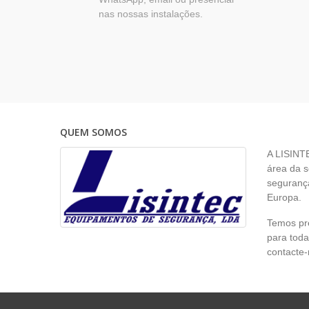
nas nossas instalações.
QUEM SOMOS
A LISINT
área da s
segurança
Europa.
Temos pr
para toda
contacte-