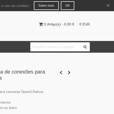
Português
Entrar
×
 o uso de cookies.
Saber mais
OK
0
Artigo(s)
-
0,00 €
€ EUR
a de conexões para
a
para camaras Speed Dahua
exterior
s ou tetos