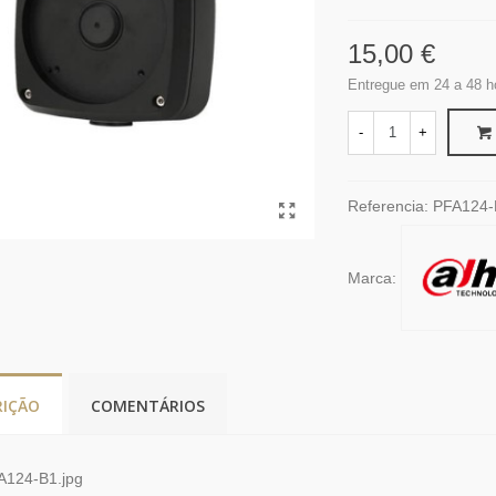
15,00 €
Entregue em 24 a 48 h
-
+
Referencia:
PFA124-
Marca:
RIÇÃO
COMENTÁRIOS