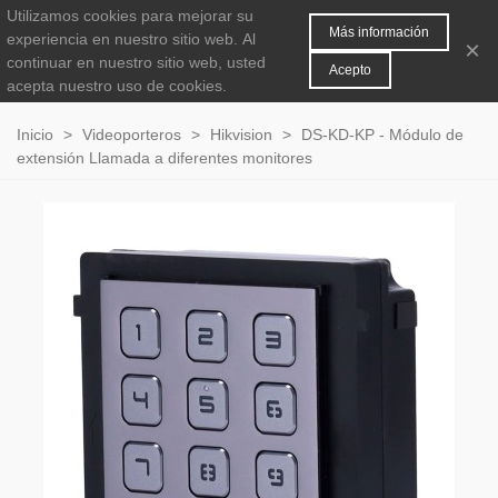
Utilizamos cookies para mejorar su
MENÚ
0
Más información
experiencia en nuestro sitio web.
Al
×
continuar en nuestro sitio web, usted
Acepto
acepta nuestro uso de cookies.
Inicio
>
Videoporteros
>
Hikvision
>
DS-KD-KP - Módulo de
extensión Llamada a diferentes monitores