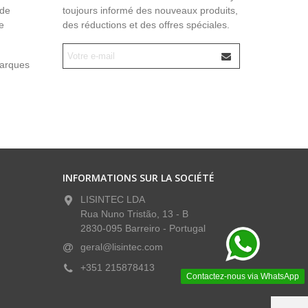
 de
toujours informé des nouveaux produits,
e
des réductions et des offres spéciales.
marques
INFORMATIONS SUR LA SOCIÉTÉ
LISINTEC LDA
Rua Nuno Tristão, 13 - B
2830-095 Barreiro - Portugal
geral@lisintec.com
+351 215878413
Contactez-nous via WhatsApp