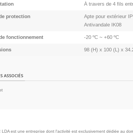
tation
À travers de 4 fils en
de protection
Apte pour extérieur I
Antivandale IK08
de fonctionnement
-20 ºC ~ +60 ºC
sions
98 (H) x 100 (L) x 34
S ASSOCIÉS
et
LDA est une entreprise dont l'activité est exclusivement dédiée au do