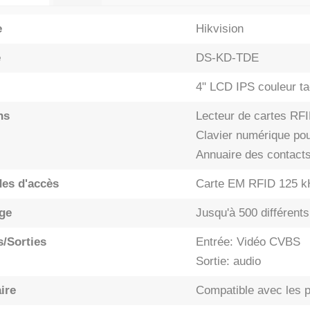
e
Hikvision
e
DS-KD-TDE
4" LCD IPS couleur tac
ns
Lecteur de cartes RF
Clavier numérique po
Annuaire des contact
es d'accès
Carte EM RFID 125 k
ge
Jusqu'à 500 différent
s/Sorties
Entrée: Vidéo CVBS
Sortie: audio
ire
Compatible avec les p