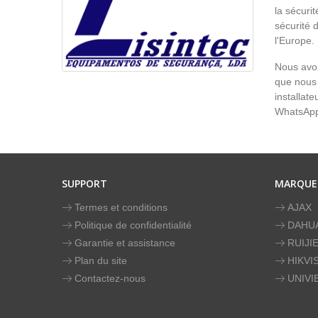
la sécurit
sécurité 
l'Europe.
Nous avon
que nous 
installat
WhatsAp
SUPPORT
MARQUE
Termes et conditions
AJAX
Politique de confidentialité
DAHU
Garantie et assistance
RUIJI
Plan du site
HIKVI
Contactez-nous
UNIVI