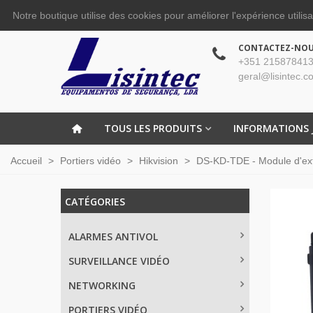
Notre boutique utilise des cookies pour améliorer l'expérience utilis
CONTACTEZ-NO
+351 215878413
geral@lisintec.c
TOUS LES PRODUITS
INFORMATIONS 
Accueil
>
Portiers vidéo
>
Hikvision
>
DS-KD-TDE - Module d'exten
CATÉGORIES
ALARMES ANTIVOL
SURVEILLANCE VIDÉO
NETWORKING
PORTIERS VIDÉO