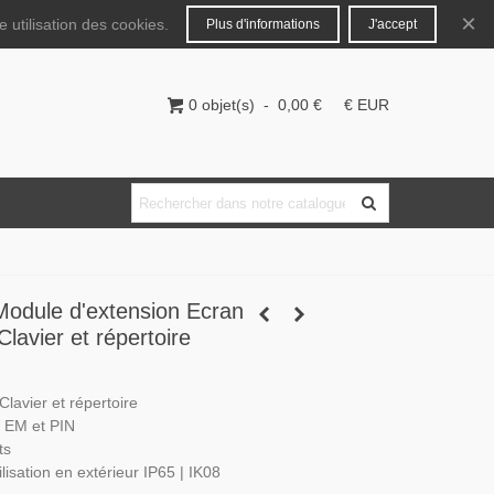
Français
Connecter
×
 utilisation des cookies.
Plus d'informations
J'accept
0
objet(s)
-
0,00 €
€ EUR
odule d'extension Ecran
 Clavier et répertoire
 Clavier et répertoire
e EM et PIN
ts
lisation en extérieur IP65 | IK08