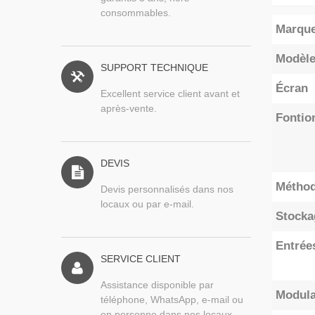
consommables.
Marqu
Modèl
SUPPORT TECHNIQUE
Écran
Excellent service client avant et
après-vente.
Fontio
DEVIS
Méthod
Devis personnalisés dans nos
locaux ou par e-mail.
Stocka
Entrée
SERVICE CLIENT
Assistance disponible par
Modula
téléphone, WhatsApp, e-mail ou
en personne dans nos locaux.