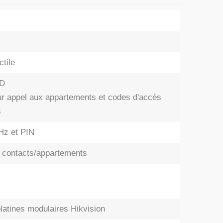
tile
ID
ur appel aux appartements et codes d'accès
s
Hz et PIN
s contacts/appartements
latines modulaires Hikvision