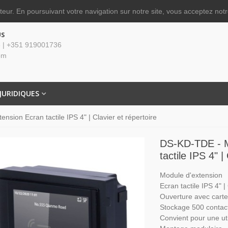
ateur.
En poursuivant votre navigation sur notre site, vous acceptez notre
US
 | +351 919001736
om
JURIDIQUES
sion Ecran tactile IPS 4" | Clavier et répertoire
DS-KD-TDE - M
tactile IPS 4" |
Module d'extension
Ecran tactile IPS 4" |
Ouverture avec cart
Stockage 500 contac
Convient pour une uti