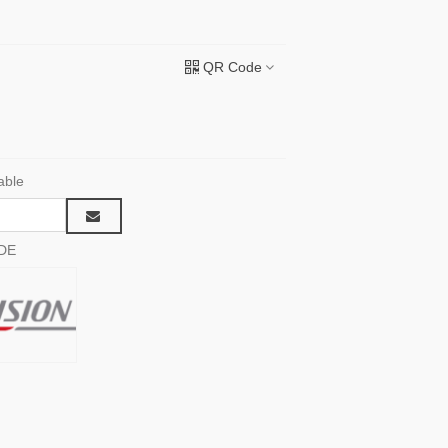
QR Code
able
DE