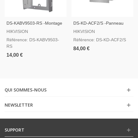
DS-KABV9503-RS -Montage
DS-KD-ACF2/S -Panneau
En Saillie Avec Visière
Frontal Et Boîtier Encastré
HIKVISION
HIKVISION
Pour Jusqu´à 2 Modules
Référence: DS-KABV9503-
Référence: DS-KD-ACF2/S
RS
84,00 €
14,00 €
QUI SOMMES-NOUS
NEWSLETTER
SUPPORT