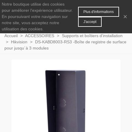
Notre boutique utilise des cookies
MENU
0
pour améliorer l'expérience utilisateur.
Plus d'informations
×
En poursuivant votre navigation sur
J'accept
notre site, vous acceptez notre
utilisation des cookies.
Accueil
>
ACCESSOIRES
>
Supports et boîtiers d'installation
>
Hikvision
>
DS-KABD8003-RS3 -Boîte de registre de surface
pour jusqu´à 3 modules