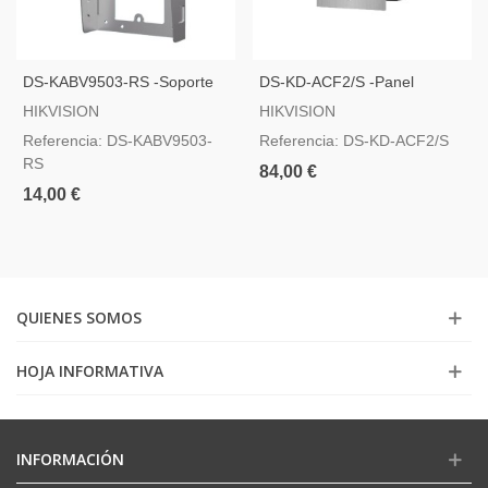
DS-KABV9503-RS -Soporte
DS-KD-ACF2/S -Panel
De Superficie Con Visera
Frontal Y Caja De Registro
HIKVISION
HIKVISION
Encastrada Hasta 2 Módulos
Referencia: DS-KABV9503-
Referencia: DS-KD-ACF2/S
RS
84,00 €
14,00 €
QUIENES SOMOS
HOJA INFORMATIVA
INFORMACIÓN