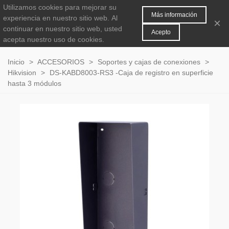
Utilizamos cookies para mejorar su
MENÚ
0
Más información
experiencia en nuestro sitio web.
Al
×
continuar en nuestro sitio web, usted
Acepto
acepta nuestro uso de cookies.
Inicio
>
ACCESORIOS
>
Soportes y cajas de conexiones
>
Hikvision
>
DS-KABD8003-RS3 -Caja de registro en superficie
hasta 3 módulos