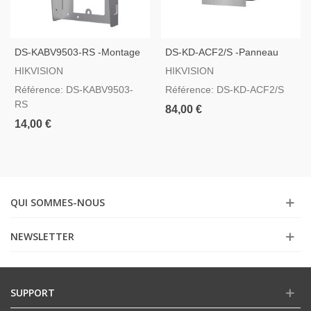
DS-KABV9503-RS -Montage
DS-KD-ACF2/S -Panneau
En Saillie Avec Visière
Frontal Et Boîtier Encastré
HIKVISION
HIKVISION
Pour Jusqu´à 2 Modules
Référence: DS-KABV9503-
Référence: DS-KD-ACF2/S
RS
84,00 €
14,00 €
QUI SOMMES-NOUS
NEWSLETTER
SUPPORT