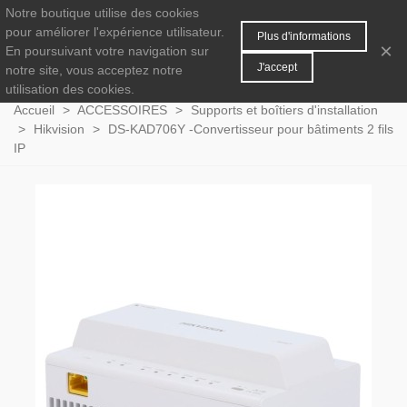
Notre boutique utilise des cookies
MENU
0
pour améliorer l'expérience utilisateur.
Plus d'informations
×
En poursuivant votre navigation sur
J'accept
notre site, vous acceptez notre
utilisation des cookies.
Accueil
>
ACCESSOIRES
>
Supports et boîtiers d'installation
>
Hikvision
>
DS-KAD706Y -Convertisseur pour bâtiments 2 fils
IP