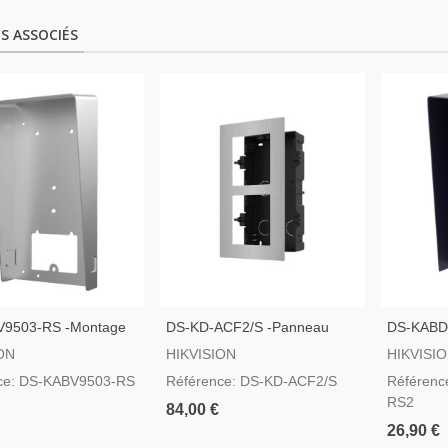
S ASSOCIÉS
V9503-RS -Montage
DS-KD-ACF2/S -Panneau
DS-KABD8
e Avec Visière
Frontal Et Boîtier Encastré
Registre 
ON
HIKVISION
HIKVISI
Pour Jusqu´à 2 Modules
Jusqu´à 
ce: DS-KABV9503-RS
Référence: DS-KD-ACF2/S
Référenc
RS2
84,00 €
26,90 €