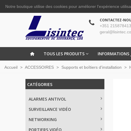
Notre boutique utilise des cookies pour améliorer l'expérience utilis
CONTACTEZ-NO
+351 215878413
geral@lisintec.c
TOUS LES PRODUITS
INFORMATIONS 
Accueil
>
ACCESSOIRES
>
Supports et boîtiers d'installation
>
CATÉGORIES
ALARMES ANTIVOL
SURVEILLANCE VIDÉO
NETWORKING
PORTIERS VIDÉO