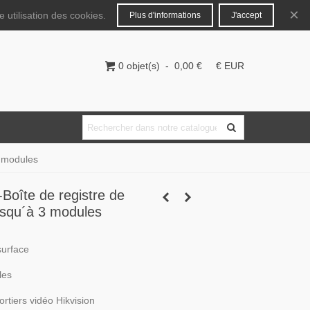
Français
Connecter
×
 utilisation des cookies.
Plus d'informations
J'accept
0
objet(s)
-
0,00 €
€ EUR
3 modules
oîte de registre de
usqu´à 3 modules
surface
les
ortiers vidéo Hikvision