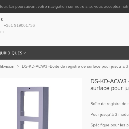
ateur.
En poursuivant votre navigation sur notre site, vous acceptez notre
US
 | +351 919001736
om
JURIDIQUES
Hikvision
>
DS-KD-ACW3 -Boîte de registre de surface pour jusqu´à 
DS-KD-ACW3 -B
surface pour j
Boîte de registre de 
Pour jusqu´à 3 modu
Spécifique pour les p