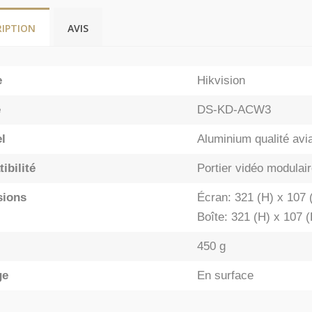
RIPTION
AVIS
e
Hikvision
e
DS-KD-ACW3
l
Aluminium qualité avia
ibilité
Portier vidéo modulair
sions
Écran: 321 (H) x 107 
Boîte: 321 (H) x 107 
450 g
ge
En surface