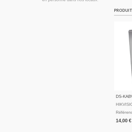
PRODUIT
DS-KAB
En Sailli
HIKVISI
Référen
14,00 €