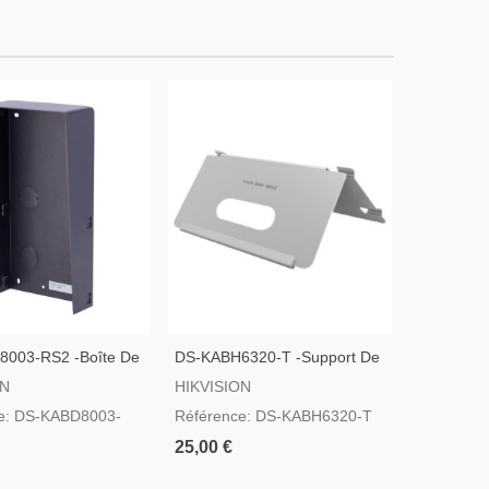
003-RS2 -Boîte De
DS-KABH6320-T -Support De
DS-KABV8
De Surface Pour
Bureau
Montage En
ON
HIKVISION
HIKVISIO
2 Modules
Visière
e: DS-KABD8003-
Référence: DS-KABH6320-T
Référence
RS/SURF
25,00 €
14,00 €