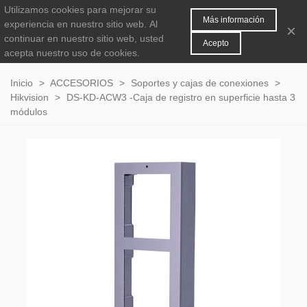
Utilizamos cookies para mejorar su
MENÚ
0
Más información
experiencia en nuestro sitio web.
Al
×
continuar en nuestro sitio web, usted
Acepto
acepta nuestro uso de cookies.
Inicio
>
ACCESORIOS
>
Soportes y cajas de conexiones
>
Hikvision
>
DS-KD-ACW3 -Caja de registro en superficie hasta 3
módulos