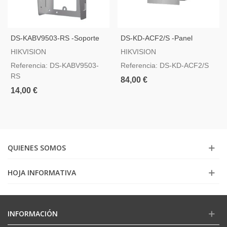
DS-KABV9503-RS -Soporte
DS-KD-ACF2/S -Panel
De Superficie Con Visera
Frontal Y Caja De Registro
HIKVISION
HIKVISION
Encastrada Hasta 2 Módulos
Referencia: DS-KABV9503-
Referencia: DS-KD-ACF2/S
RS
84,00 €
14,00 €
QUIENES SOMOS
HOJA INFORMATIVA
INFORMACIÓN