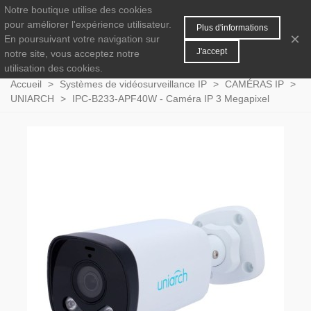
Notre boutique utilise des cookies
MENU
0
pour améliorer l'expérience utilisateur.
Plus d'informations
×
En poursuivant votre navigation sur
J'accept
notre site, vous acceptez notre
utilisation des cookies.
Accueil
>
Systèmes de vidéosurveillance IP
>
CAMÉRAS IP
>
UNIARCH
>
IPC-B233-APF40W - Caméra IP 3 Megapixel