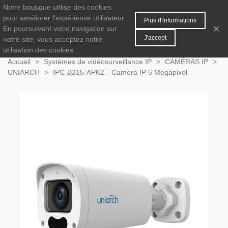
Notre boutique utilise des cookies
MENU
0
pour améliorer l'expérience utilisateur.
Plus d'informations
×
En poursuivant votre navigation sur
J'accept
notre site, vous acceptez notre
utilisation des cookies.
Accueil
>
Systèmes de vidéosurveillance IP
>
CAMÉRAS IP
>
UNIARCH
>
IPC-B315-APKZ - Caméra IP 5 Megapixel