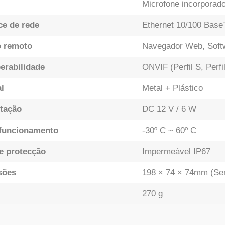
Microfone incorporad
ce de rede
Ethernet 10/100 Base
 remoto
Navegador Web, Soft
perabilidade
ONVIF (Perfil S, Perfi
l
Metal + Plástico
tação
DC 12 V / 6 W
funcionamento
-30º C ~ 60º C
e protecção
Impermeável IP67
sões
198 × 74 × 74mm (Se
270 g