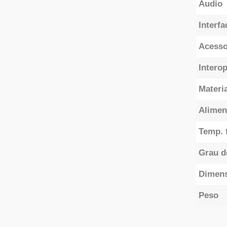
Áudio
Interfa
Acesso
Intero
Materia
Alimen
Temp. 
Grau d
Dimen
Peso