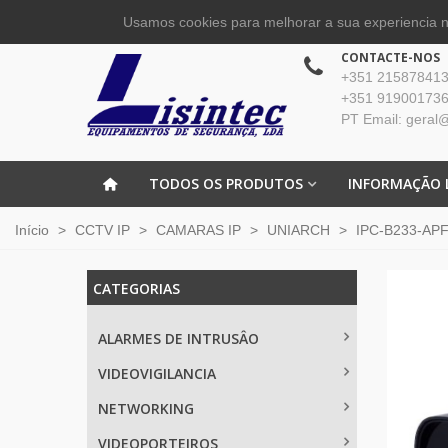
Usamos cookies para melhorar a sua experiencia no
CONTACTE-NOS
+351 215878413 
+351 919001736
PT Email: geral@
TODOS OS PRODUTOS
INFORMAÇÃO 
Início
>
CCTV IP
>
CAMARAS IP
>
UNIARCH
>
IPC-B233-APF
CATEGORIAS
ALARMES DE INTRUSÂO
VIDEOVIGILANCIA
NETWORKING
VIDEOPORTEIROS