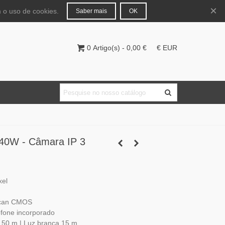
Português
Entrar
×
 o uso de cookies.
Saber mais
OK
0
Artigo(s)
-
0,00 €
€ EUR
40W - Câmara IP 3
xel
 Scan CMOS
ofone incorporado
 50 m | Luz branca 15 m