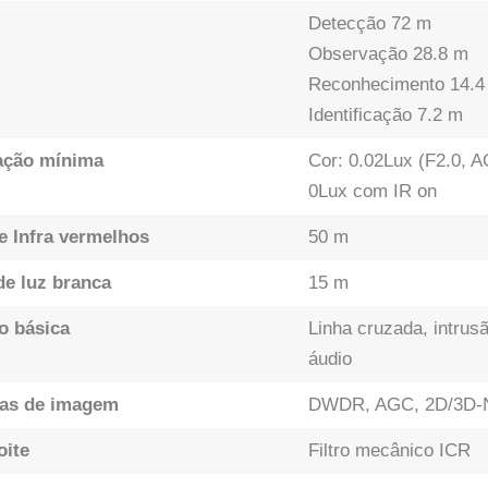
Detecção 72 m
Observação 28.8 m
Reconhecimento 14.4
Identificação 7.2 m
ação mínima
Cor: 0.02Lux (F2.0, 
0Lux com IR on
e Infra vermelhos
50 m
e luz branca
15 m
o básica
Linha cruzada, intru
áudio
as de imagem
DWDR, AGC, 2D/3D-NR
oite
Filtro mecânico ICR