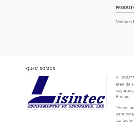
PRODUT
Nenhum 
QUEM SOMOS
A LISINT
área da s
segurança
Europa.
Temos pr
para toda
contacte-