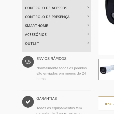
CONTROLO DE ACESSOS
CONTROLO DE PRESENÇA
SMARTHOME
ACESSÓRIOS
OUTLET
ENVIOS RÁPIDOS
Normalmente todos os pedidos
são enviados em menos de 24
horas.
GARANTIAS
DESC
Todos os equipamentos tem
garantia de 3 anos, excepto