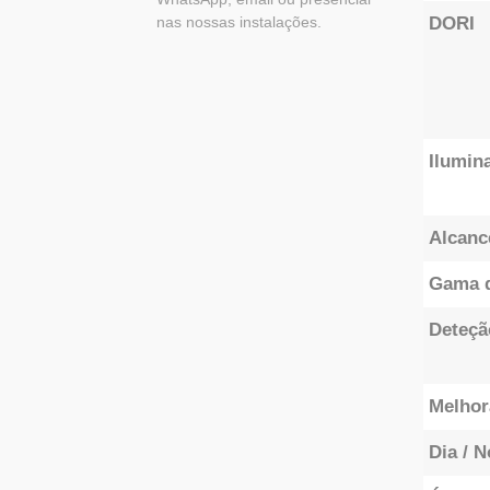
nas nossas instalações.
DORI
Ilumin
Alcanc
Gama d
Deteçã
Melhor
Dia / N