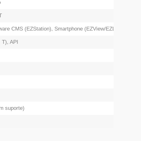
o
T
ware CMS (EZStation), Smartphone (EZView/EZLive)
l T), API
m suporte)