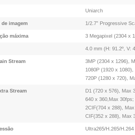
Uniarch
 de imagem
1/2.7” Progressive 
ução máxima
3 Megapixel (2304 x 
4.0 mm (H: 91.2º, V: 4
ain Stream
3MP (2304 x 1296), M
1080P (1920 x 1080),
720P (1280 x 720), M
xtra Stream
D1 (720 x 576), Max 3
640 x 360,Max 30fps;
2CIF(704 x 288), Max
CIF(352 x 288), Max 
essão
Ultra265/H.265/H.264