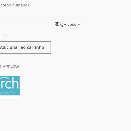
e corpo humano)
QR code
oras
Adicionar ao carrinho
3-APF40W