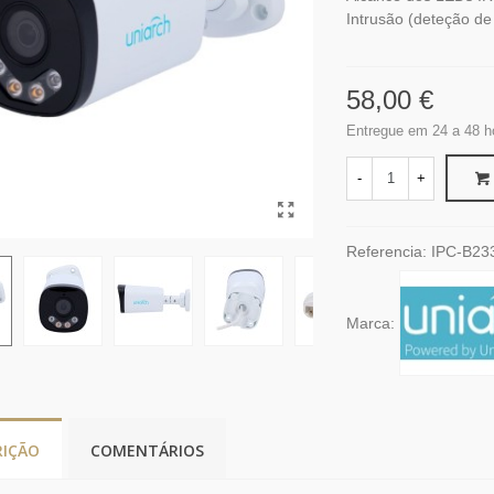
Intrusão (deteção d
58,00 €
Entregue em 24 a 48 h
-
+
Referencia:
IPC-B23
Marca:
RIÇÃO
COMENTÁRIOS