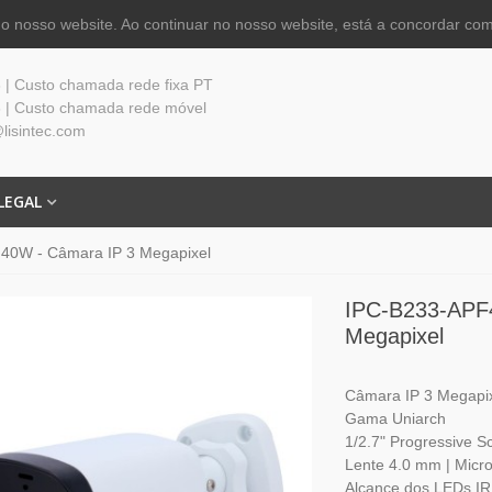
 nosso website. Ao continuar no nosso website, está a concordar com
| Custo chamada rede fixa PT
 | Custo chamada rede móvel
lisintec.com
LEGAL
40W - Câmara IP 3 Megapixel
IPC-B233-APF
Megapixel
Câmara IP 3 Megapi
Gama Uniarch
1/2.7" Progressive
Lente 4.0 mm | Micr
Alcance dos LEDs IR