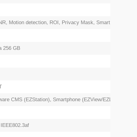
, Motion detection, ROI, Privacy Mask, Smart IR
a 256 GB
T
ware CMS (EZStation), Smartphone (EZView/EZLive)
 IEEE802.3af