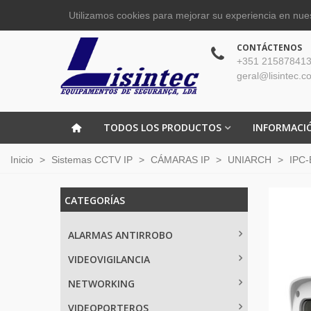
Utilizamos cookies para mejorar su experiencia en nues
CONTÁCTENOS
+351 215878413
geral@lisintec.c
TODOS LOS PRODUCTOS
INFORMACI
Inicio
>
Sistemas CCTV IP
>
CÁMARAS IP
>
UNIARCH
>
IPC-
CATEGORÍAS
ALARMAS ANTIRROBO
VIDEOVIGILANCIA
NETWORKING
VIDEOPORTEROS