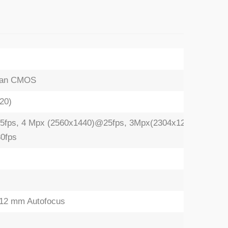
Scan CMOS
20)
fps, 4 Mpx (2560x1440)@25fps, 3Mpx(2304x1296)@30fps
0fps
-12 mm Autofocus