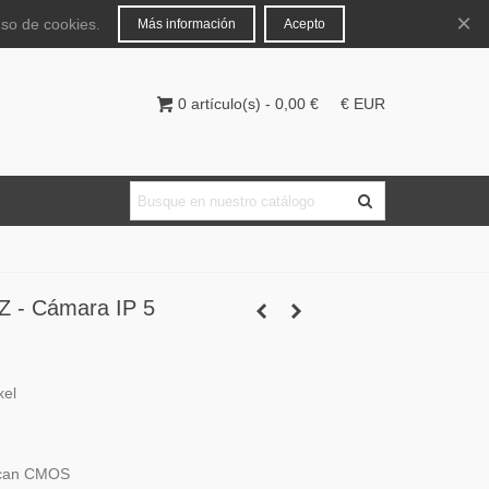
Español
Iniciar sesión
×
uso de cookies.
Más información
Acepto
0
artículo(s)
-
0,00 €
€ EUR
 - Cámara IP 5
xel
 Scan CMOS