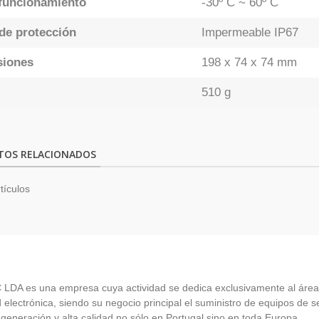
funcionamiento
-30º C ~ 60º C
de protección
Impermeable IP67
siones
198 x 74 x 74 mm
510 g
TOS RELACIONADOS
tículos
LDA es una empresa cuya actividad se dedica exclusivamente al área
 electrónica, siendo su negocio principal el suministro de equipos de 
 generación y alta calidad no sólo en Portugal sino en toda Europa.