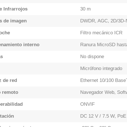
e Infrarrojos
30 m
s de imagen
DWDR, AGC, 2D/3D-NR
Noche
Filtro mecánico ICR
namiento interno
Ranura MicroSD hast
as
No dispone
Micrófono integrado
z de red
Ethernet 10/100 Base
 remoto
Navegador Web, Soft
erabilidad
ONVIF
tación
DC 12 V / 7.5 W, PoE