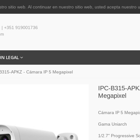
tro sitio web.
Al continuar en nuestro sitio web, usted acepta nuestro 
 | +351 919001736
om
ÓN LEGAL
B315-APKZ - Cámara IP 5 Megapixel
IPC-B315-APKZ
Megapixel
Cámara IP 5 Megapi
Gama Uniarch
1/2.7" Progressive