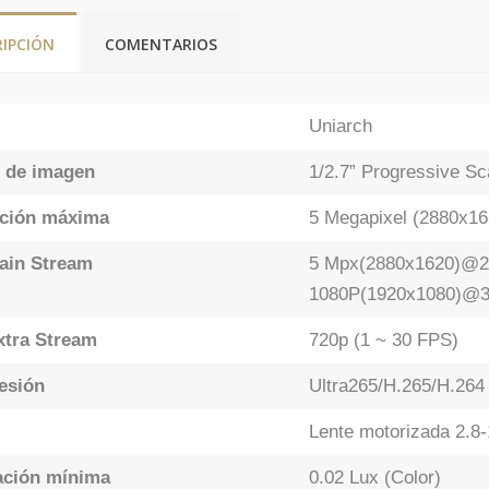
RIPCIÓN
COMENTARIOS
Uniarch
 de imagen
1/2.7” Progressive 
ción máxima
5 Megapixel (2880x16
ain Stream
5 Mpx(2880x1620)@25
1080P(1920x1080)@3
xtra Stream
720p (1 ~ 30 FPS)
esión
Ultra265/H.265/H.264
Lente motorizada 2.8
ación mínima
0.02 Lux (Color)