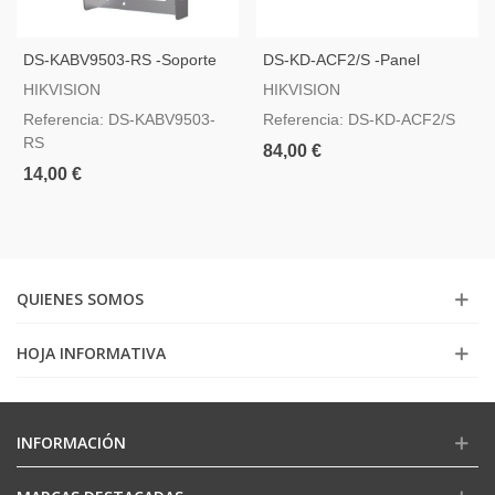
DS-KABV9503-RS -Soporte
DS-KD-ACF2/S -Panel
De Superficie Con Visera
Frontal Y Caja De Registro
HIKVISION
HIKVISION
Encastrada Hasta 2 Módulos
Referencia: DS-KABV9503-
Referencia: DS-KD-ACF2/S
RS
84,00 €
14,00 €
QUIENES SOMOS
HOJA INFORMATIVA
INFORMACIÓN