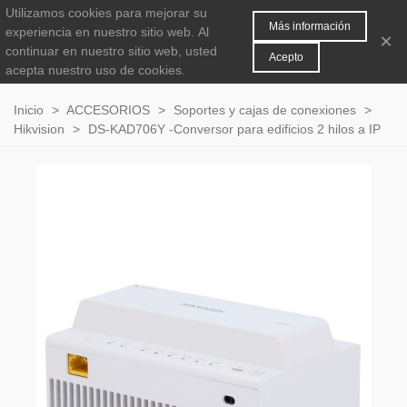
Utilizamos cookies para mejorar su
MENÚ
0
Más información
experiencia en nuestro sitio web.
Al
×
continuar en nuestro sitio web, usted
Acepto
acepta nuestro uso de cookies.
Inicio
>
ACCESORIOS
>
Soportes y cajas de conexiones
>
Hikvision
>
DS-KAD706Y -Conversor para edificios 2 hilos a IP