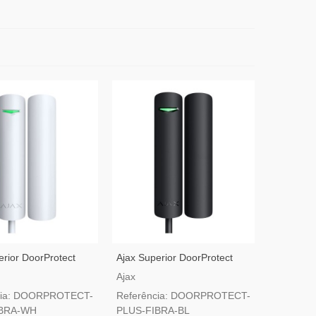
erior DoorProtect
Ajax Superior DoorProtect
ra Branco — Detetor
Plus Fibra Preto — Detetor
Ajax
ura, Choque E
De Abertura, Choque E
cia: DOORPROTECT-
Referência: DOORPROTECT-
o
Inclinação
IBRA-WH
PLUS-FIBRA-BL