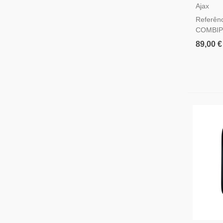
Fibra B
Ajax
Movimen
Referênc
Vidro
COMBIP
89,00 €