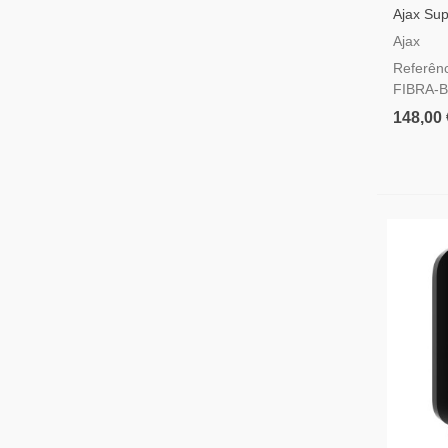
Ajax Su
Fibra Pr
Ajax
Movimen
Referên
Fotoveri
FIBRA-
148,00 