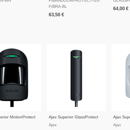
RA-WH
FIBRADOORPROTECT-G3-
GLASSP
FIBRA-BL
64,00 €
63,50 €
erior MotionProtect
Ajax Superior GlassProtect
Ajax Sup
eto — Detetor De
Fibra Preto — Detetor De
Plus Fib
Ajax
Ajax
to Infravermelho Por
Quebra De Vidro Por Fios
De Movi