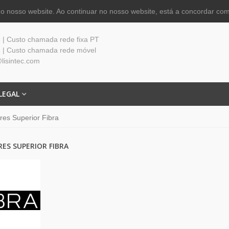
 nosso website. Ao continuar no nosso website, está a concordar com
| Custo chamada rede fixa PT
 | Custo chamada rede móvel
lisintec.com
LEGAL
res Superior Fibra
ES SUPERIOR FIBRA