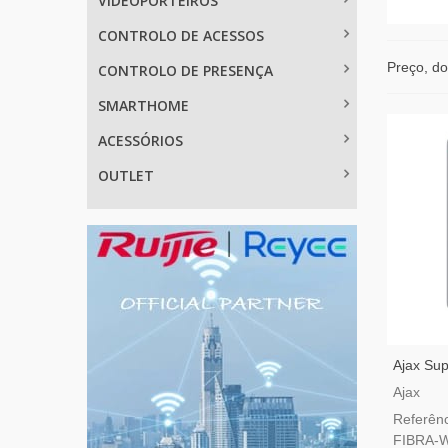
VIDEOPORTEIROS
CONTROLO DE ACESSOS
Preço, do
CONTROLO DE PRESENÇA
SMARTHOME
ACESSÓRIOS
OUTLET
Ajax Sup
Fibra Br
Ajax
Magneti
Referê
Fios
FIBRA-