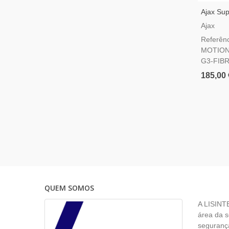
Ajax Sup
Plus G3 
Ajax
Detetor
Referênc
3
MOTION
G3-FIB
185,00 
QUEM SOMOS
A LISINT
área da s
segurança