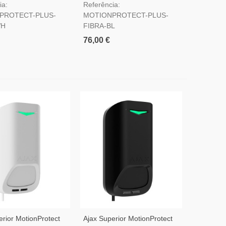
ia:
Referência:
ndas
Micro-Ondas
PROTECT-PLUS-
MOTIONPROTECT-PLUS-
WH
FIBRA-BL
76,00 €
erior MotionProtect
Ajax Superior MotionProtect