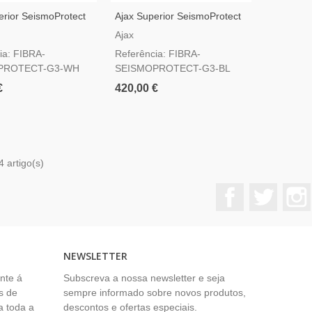
erior SeismoProtect
Ajax Superior SeismoProtect
 Branco — Detetor
G3 Fibra Preto — Detetor
Ajax
Grau 3
Sísmico Grau 3
ia: FIBRA-
Referência: FIBRA-
PROTECT-G3-WH
SEISMOPROTECT-G3-BL
€
420,00 €
4 artigo(s)
Facebook
Twitter
NEWSLETTER
nte á
Subscreva a nossa newsletter e seja
s de
sempre informado sobre novos produtos,
a toda a
descontos e ofertas especiais.