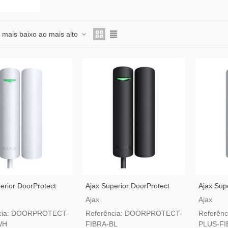
 mais baixo ao mais alto
erior DoorProtect
Ajax Superior DoorProtect
Ajax Sup
anco — Detetor
Fibra Preto — Detetor
Plus Fib
Ajax
Ajax
c De Abertura Com
Magnético De Abertura Com
De Abert
ncia: DOORPROTECT-
Referência: DOORPROTECT-
Referên
Fios
Inclinaçã
WH
FIBRA-BL
PLUS-F