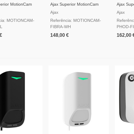
perior MotionCam
Ajax Superior MotionCam
Ajax Sup
eto — Detetor De
Fibra Branco — Detetor De
(PhOD) F
Ajax
Ajax
to Por Fios Com
Movimento Por Fios Com
Detetor 
cia: MOTIONCAM-
Referência: MOTIONCAM-
Referên
ficação
Fotoverificação
Fios Com
BL
FIBRA-WH
PHOD-F
Pedido
€
148,00 €
162,00 