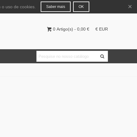
Português
Entrar
×
 o uso de cookies.
Saber mais
OK
0
Artigo(s)
-
0,00 €
€ EUR