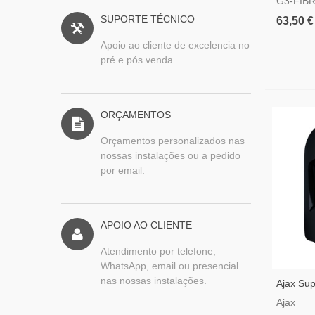
G3-FIB
SUPORTE TÉCNICO
63,50 €
Apoio ao cliente de excelencia no
pré e pós venda.
ORÇAMENTOS
Orçamentos personalizados nas
nossas instalações ou a pedido
por email.
APOIO AO CLIENTE
Atendimento por telefone,
WhatsApp, email ou presencial
nas nossas instalações.
Ajax Sup
Fibra Pr
Ajax
Movimen