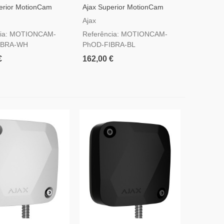
erior MotionCam
Ajax Superior MotionCam
ibra Branco —
(PhOD) Fibra Preto —
Ajax
De Movimento Por
Detetor De Movimento Por
cia: MOTIONCAM-
Referência: MOTIONCAM-
 Fotoverificação Por
Fios Com Fotoverificação Por
IBRA-WH
PhOD-FIBRA-BL
Pedido
€
162,00 €