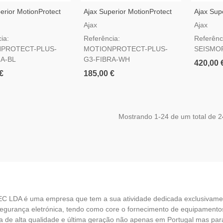
erior MotionProtect
Ajax Superior MotionProtect
Ajax Sup
Fibra Preto —
Plus G3 Fibra Branco —
G3 Fibra
Ajax
Ajax
 De Movimento Grau
Detetor De Movimento Grau
Sísmico 
ia:
Referência:
Referênc
3
PROTECT-PLUS-
MOTIONPROTECT-PLUS-
SEISMO
RA-BL
G3-FIBRA-WH
420,00 
€
185,00 €
Mostrando
1
-24 de um total de 2
EC LDA é uma empresa que tem a sua atividade dedicada exclusivame
egurança eletrónica, tendo como core o fornecimento de equipamento
 de alta qualidade e última geração não apenas em Portugal mas par