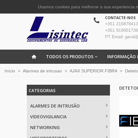
Usamos cookies para melhorar a sua experiencia no
CONTACTE-NOS
+351 215878413 
+351 919001736
PT Email: geral@
TODOS OS PRODUTOS
INFORMAÇÃO 
Início
>
Alarmes de intrusao
>
AJAX SUPERIOR FIBRA
>
Deteto
DETETOR
CATEGORIAS
ALARMES DE INTRUSÂO
VIDEOVIGILANCIA
NETWORKING