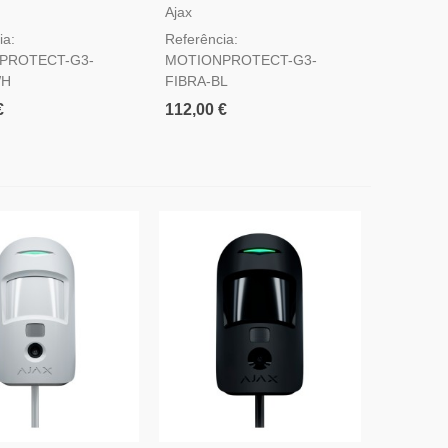
 Branco — Detetor
G3 Fibra Preto — Detetor De
Ajax
mento Grau 3
Movimento Grau 3
ia:
Referência:
PROTECT-G3-
MOTIONPROTECT-G3-
WH
FIBRA-BL
€
112,00 €