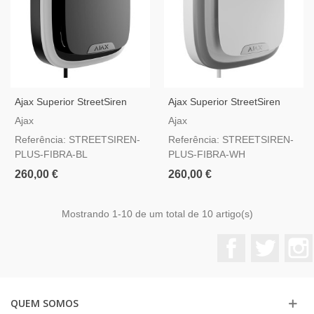
Ajax Superior StreetSiren
Ajax Superior StreetSiren
Plus Fibra Preto — Sirene De
Plus Fibra Branco — Sirene
Ajax
Ajax
Exterior Por Fios Com
De Exterior Por Fios Com
Referência: STREETSIREN-
Referência: STREETSIREN-
Certificação Grau 3 E NFA2P
Certificação Grau 3 E NFA2P
PLUS-FIBRA-BL
PLUS-FIBRA-WH
260,00 €
260,00 €
Mostrando
1
-10 de um total de 10 artigo(s)
Facebook
Twitter
QUEM SOMOS