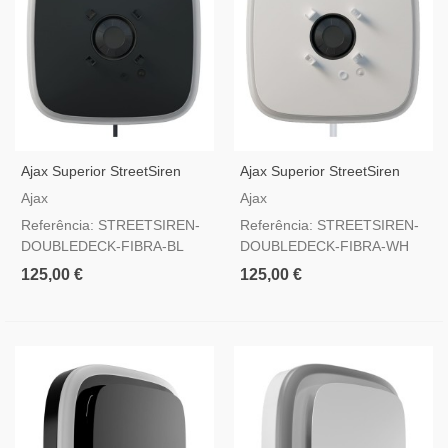
Ajax Superior StreetSiren
Ajax Superior StreetSiren
DoubleDeck Fibra Preto —
DoubleDeck Fibra Branco —
Ajax
Ajax
Sirene De Exterior Por Fios
Sirene De Exterior Por Fios
Referência: STREETSIREN-
Referência: STREETSIREN-
Com Tampa Personalizável E
Com Tampa Personalizável E
DOUBLEDECK-FIBRA-BL
DOUBLEDECK-FIBRA-WH
Grau 2
Grau 2
125,00 €
125,00 €