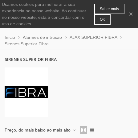
Usamos cookies para melhorar a sua
MENU
0
Saber mais
experiencia no nosso website. Ao continuar
×
no nosso website, está a concordar com o
OK
uso de cookies.
Início
>
Alarmes de intrusao
>
AJAX SUPERIOR FIBRA
>
Sirenes Superior Fibra
SIRENES SUPERIOR FIBRA
Preço, do mais baixo ao mais alto