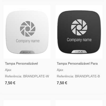
Tampa Personalizável
Tampa Personalizável Para
Branca Para Sirene Ajax
Sirene Ajax StreetSiren
Ajax
Ajax
StreetSiren DoubleDeck
DoubleDeck Preta
Referência: BRANDPLATE-W
Referência: BRANDPLATE-B
7,50 €
7,50 €