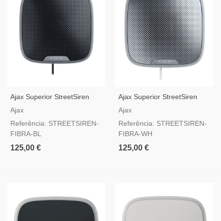
Ajax Superior StreetSiren
Ajax Superior StreetSiren
Fibra Preto — Sirene De
Fibra Branco — Sirene De
Ajax
Ajax
Exterior Por Fios Com
Exterior Por Fios Com
Referência: STREETSIREN-
Referência: STREETSIREN-
Certificação Grau 2
Certificação Grau 2
FIBRA-BL
FIBRA-WH
125,00 €
125,00 €