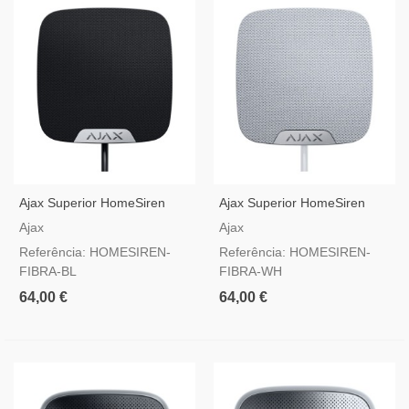
Ajax Superior HomeSiren
Ajax Superior HomeSiren
Fibra Preto — Sirene De
Fibra Branco — Sirene De
Ajax
Ajax
Interior Por Fios
Interior Por Fios
Referência: HOMESIREN-
Referência: HOMESIREN-
FIBRA-BL
FIBRA-WH
64,00 €
64,00 €