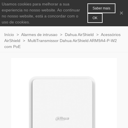
Usamos cookies para melhorar a sua
MENU
0
Saber mais
experiencia no nosso website. Ao continuar
×
no nosso website, está a concordar com o
OK
uso de cookies.
Início
>
Alarmes de intrusao
>
Dahua AirShield
>
Acessórios
AirShield
>
MultiTransmissor Dahua AirShield ARM9A4-P-W2
com PoE