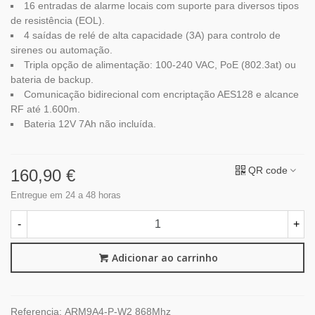
16 entradas de alarme locais com suporte para diversos tipos
de resistência (EOL).
4 saídas de relé de alta capacidade (3A) para controlo de
sirenes ou automação.
Tripla opção de alimentação: 100-240 VAC, PoE (802.3at) ou
bateria de backup.
Comunicação bidirecional com encriptação AES128 e alcance
RF até 1.600m.
Bateria 12V 7Ah não incluída
.
QR code
160,90 €
Entregue em 24 a 48 horas
-
+
Adicionar ao carrinho
Referencia:
ARM9A4-P-W2 868Mhz