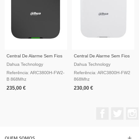
Central De Alarme Sem Fios
Central De Alarme Sem Fios
Dahua AirShield Hub 2 Black
Dahua AirShield Hub 2
Dahua Technology
Dahua Technology
ARC3800H-FW2
Referência: ARC3800H-FW2-
Referência: ARC3800H-FW2
B 868Mhz
868Mhz
235,00 €
230,00 €
Facebook
Twitter
QUEM SOMOS