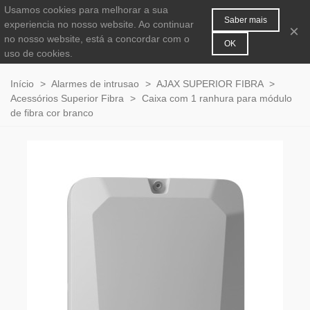
Usamos cookies para melhorar a sua
MENU
0
Saber mais
experiencia no nosso website. Ao continuar
×
no nosso website, está a concordar com o
OK
uso de cookies.
Início
>
Alarmes de intrusao
>
AJAX SUPERIOR FIBRA
>
Acessórios Superior Fibra
>
Caixa com 1 ranhura para módulo
de fibra cor branco