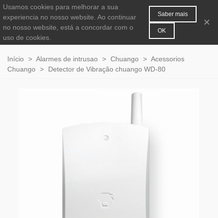
Usamos cookies para melhorar a sua
MENU
0
Saber mais
experiencia no nosso website. Ao continuar
×
no nosso website, está a concordar com o
OK
uso de cookies.
Início
>
Alarmes de intrusao
>
Chuango
>
Acessorios
Chuango
>
Detector de Vibração chuango WD-80