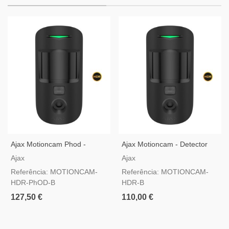
Ajax Motioncam Phod -
Ajax Motioncam - Detector
Detector De Movimento Com
De Movimento Com Camara,
Ajax
Ajax
Camara Preto
Preto
Referência: MOTIONCAM-
Referência: MOTIONCAM-
HDR-PhOD-B
HDR-B
127,50 €
110,00 €