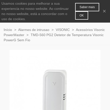
Usamos cookies para melhorar a sua
MENU
0
Saber mais
experiencia no nosso website. Ao continuar
×
no nosso website, está a concordar com o
OK
uso de cookies.
Início
>
Alarmes de intrusao
>
VISONIC
>
Acessórios Visonic
PowerMaster
>
TMD-560 PG2 Detetor de Temperatura Visonic
PowerG Sem Fio