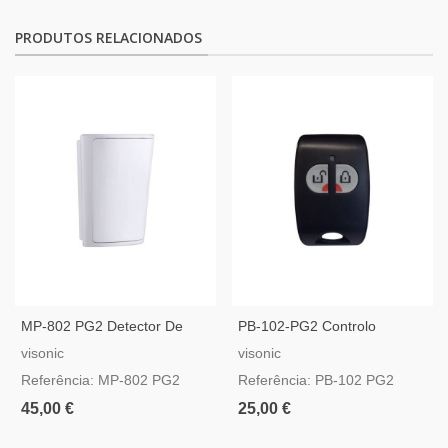
PRODUTOS RELACIONADOS
MP-802 PG2 Detector De
PB-102-PG2 Controlo
Movimento PIR Sem Fios
Remoto PowerG
visonic
visonic
PowerG
Referência: MP-802 PG2
Referência: PB-102 PG2
45,00 €
25,00 €