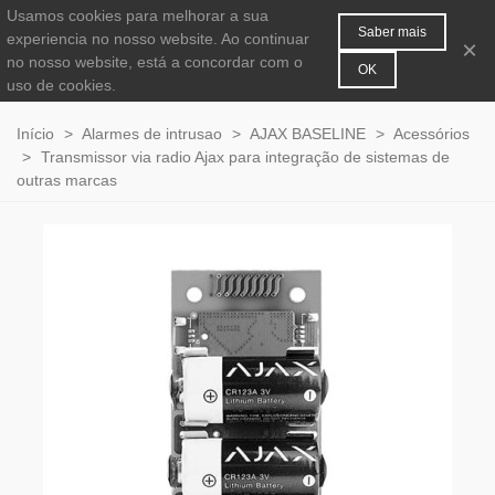
Usamos cookies para melhorar a sua
MENU
0
Saber mais
experiencia no nosso website. Ao continuar
×
no nosso website, está a concordar com o
OK
uso de cookies.
Início
>
Alarmes de intrusao
>
AJAX BASELINE
>
Acessórios
>
Transmissor via radio Ajax para integração de sistemas de
outras marcas