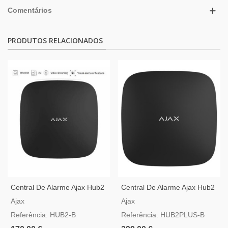
Comentários
PRODUTOS RELACIONADOS
Central De Alarme Ajax Hub2
Central De Alarme Ajax Hub2
Preta Compatível Com Video
Plus Preta Com GSM, 3G,
Ajax
Ajax
Verificação
4G, LAN E WIFI
Referência: HUB2-B
Referência: HUB2PLUS-B