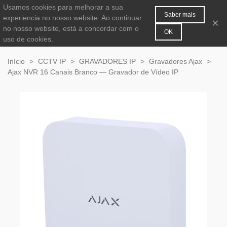
Usamos cookies para melhorar a sua
MENU
0
Saber mais
experiencia no nosso website. Ao continuar
×
no nosso website, está a concordar com o
OK
uso de cookies.
Início
>
CCTV IP
>
GRAVADORES IP
>
Gravadores Ajax
>
Ajax NVR 16 Canais Branco — Gravador de Vídeo IP