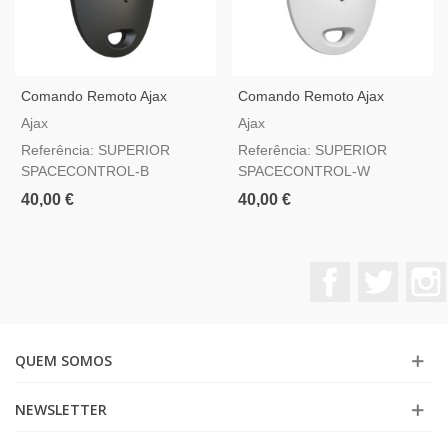
Comando Remoto Ajax
Comando Remoto Ajax
Superior SpaceControl
Superior SpaceControl
Ajax
Ajax
Jeweller Preto — Com Botão
Jeweller Branco — Com
Referência: SUPERIOR
Referência: SUPERIOR
De Pânico Grau 2
Botão De Pânico Grau 2
SPACECONTROL-B
SPACECONTROL-W
40,00 €
40,00 €
Facebook
Twitter
QUEM SOMOS
NEWSLETTER