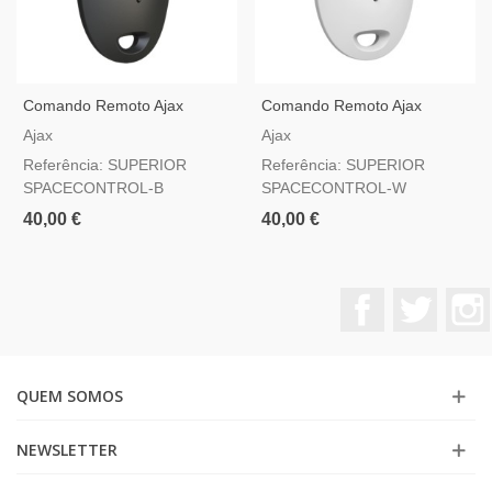
Comando Remoto Ajax
Comando Remoto Ajax
Superior SpaceControl
Superior SpaceControl
Ajax
Ajax
Jeweller Preto — Com Botão
Jeweller Branco — Com
Referência: SUPERIOR
Referência: SUPERIOR
De Pânico Grau 2
Botão De Pânico Grau 2
SPACECONTROL-B
SPACECONTROL-W
40,00 €
40,00 €
Facebook
Twitter
QUEM SOMOS
NEWSLETTER