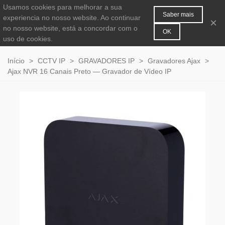
Usamos cookies para melhorar a sua
MENU
0
Saber mais
experiencia no nosso website. Ao continuar
×
no nosso website, está a concordar com o
OK
uso de cookies.
Início
>
CCTV IP
>
GRAVADORES IP
>
Gravadores Ajax
>
Ajax NVR 16 Canais Preto — Gravador de Vídeo IP