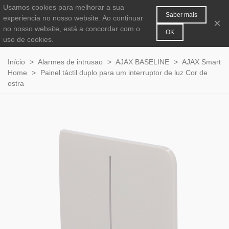
Usamos cookies para melhorar a sua
MENU
0
Saber mais
experiencia no nosso website. Ao continuar
×
no nosso website, está a concordar com o
OK
uso de cookies.
Início
>
Alarmes de intrusao
>
AJAX BASELINE
>
AJAX Smart
Home
>
Painel táctil duplo para um interruptor de luz Cor de
ostra