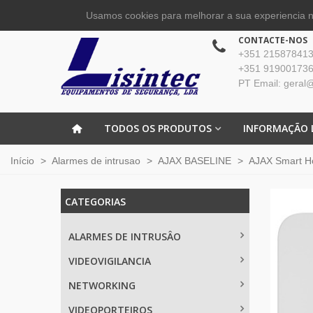
Usamos cookies para melhorar a sua experiencia no
CONTACTE-NOS
+351 215878413 
+351 919001736
PT Email: geral@
TODOS OS PRODUTOS
INFORMAÇÃO 
Início
>
Alarmes de intrusao
>
AJAX BASELINE
>
AJAX Smart 
CATEGORIAS
ALARMES DE INTRUSÂO
VIDEOVIGILANCIA
NETWORKING
VIDEOPORTEIROS