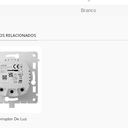
Branco
OS RELACIONADOS
erruptor De Luz
nte Regulável