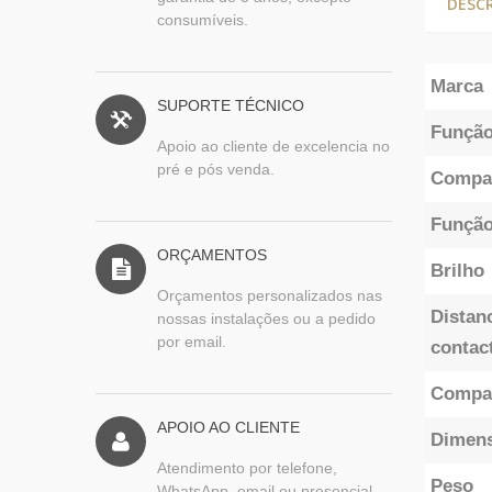
DESC
consumíveis.
Marca
SUPORTE TÉCNICO
Funçã
Apoio ao cliente de excelencia no
pré e pós venda.
Compat
Funçã
ORÇAMENTOS
Brilho
Orçamentos personalizados nas
Distan
nossas instalações ou a pedido
por email.
contac
Compat
APOIO AO CLIENTE
Dimen
Atendimento por telefone,
Peso
WhatsApp, email ou presencial