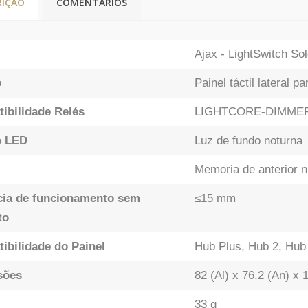
RIÇÃO
COMENTÁRIOS
Ajax - LightSwitch So
o
Painel táctil lateral p
ibilidade Relés
LIGHTCORE-DIMME
o LED
Luz de fundo noturna
Memoria de anterior ní
cia de funcionamento sem
≤15 mm
to
ibilidade do Painel
Hub Plus, Hub 2, Hub
sões
82 (Al) x 76.2 (An) x
33 g