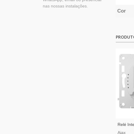
nas nossas instalações.
Cor
PRODUT
Relé Int
Intelige
Ajax