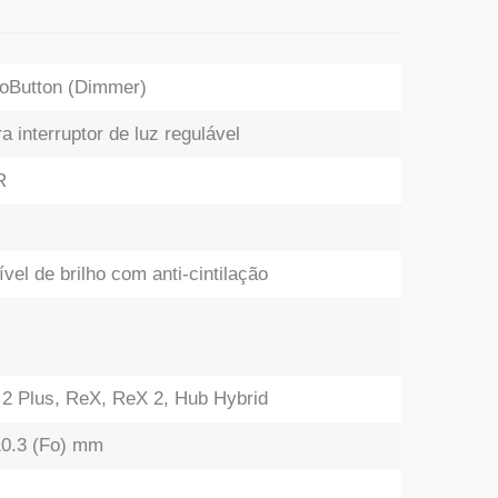
loButton (Dimmer)
ara interruptor de luz regulável
R
vel de brilho com anti-cintilação
 2 Plus, ReX, ReX 2, Hub Hybrid
 10.3 (Fo) mm