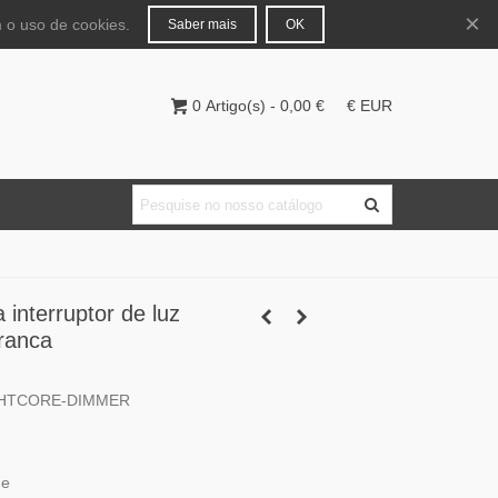
Português
Entrar
×
 o uso de cookies.
Saber mais
OK
0
Artigo(s)
-
0,00 €
€ EUR
a interruptor de luz
branca
IGHTCORE-DIMMER
ue