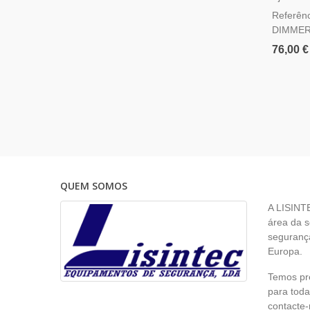
Referên
DIMME
76,00 €
QUEM SOMOS
A LISINT
área da s
segurança
Europa.
Temos pr
para toda
contacte-