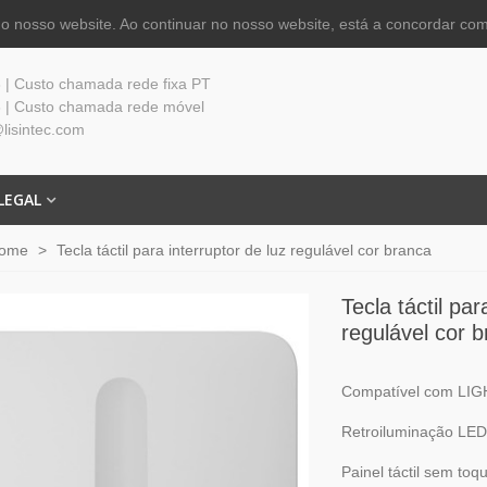
 nosso website. Ao continuar no nosso website, está a concordar com
| Custo chamada rede fixa PT
 | Custo chamada rede móvel
lisintec.com
LEGAL
Home
>
Tecla táctil para interruptor de luz regulável cor branca
Tecla táctil par
regulável cor 
Compatível com L
Retroiluminação LED
Painel táctil sem toq