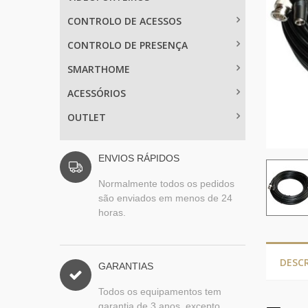
CONTROLO DE ACESSOS
CONTROLO DE PRESENÇA
SMARTHOME
ACESSÓRIOS
OUTLET
ENVIOS RÁPIDOS
Normalmente todos os pedidos
são enviados em menos de 24
horas.
DESC
GARANTIAS
Todos os equipamentos tem
garantia de 3 anos, excepto