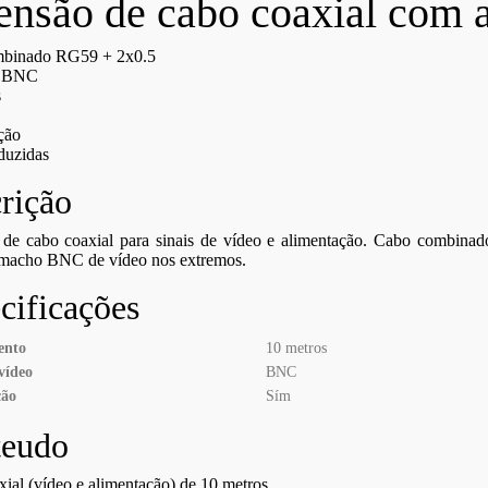
ensão de cabo coaxial com 
binado RG59 + 2x0.5
r BNC
s
ção
duzidas
rição
 de cabo coaxial para sinais de vídeo e alimentação. Cabo combin
 macho BNC de vídeo nos extremos.
cificações
ento
10 metros
vídeo
BNC
ção
Sím
teudo
ial (vídeo e alimentação) de 10 metros