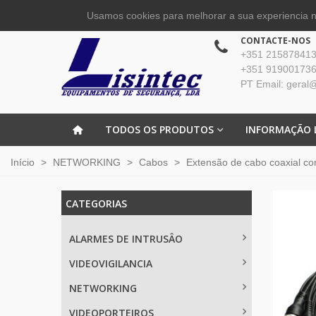
Usamos cookies para melhorar a sua experiencia no
CONTACTE-NOS
+351 215878413 
+351 919001736
PT Email: geral@
TODOS OS PRODUTOS
INFORMAÇÃO 
Início
>
NETWORKING
>
Cabos
>
Extensão de cabo coaxial c
CATEGORIAS
ALARMES DE INTRUSÂO
VIDEOVIGILANCIA
NETWORKING
VIDEOPORTEIROS