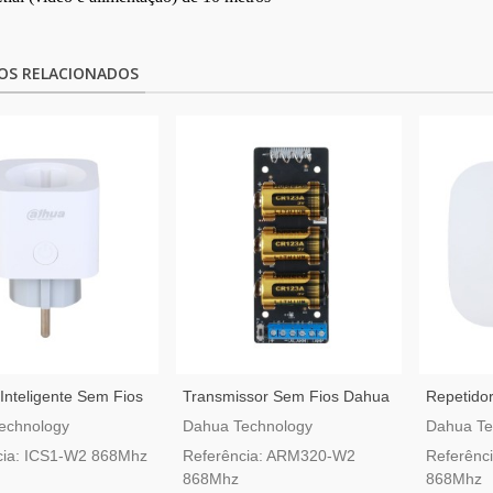
OS RELACIONADOS
nteligente Sem Fios
Transmissor Sem Fios Dahua
Repetidor
irShield ICS1-W2
AirShield ARM320-W2
Dahua Ai
echnology
Dahua Technology
Dahua Te
cia: ICS1-W2 868Mhz
Referência: ARM320-W2
Referênc
868Mhz
868Mhz