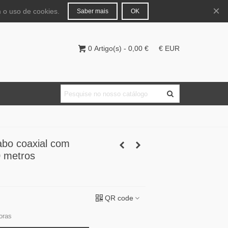
Português
Entrar
×
 o uso de cookies.
Saber mais
OK
0
Artigo(s)
-
0,00 €
€ EUR
abo coaxial com
0 metros
QR code
oras