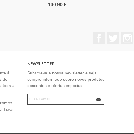
160,90 €
78,00 €
Facebook
Twitter
NEWSLETTER
nte á
Subscreva a nossa newsletter e seja
s de
sempre informado sobre novos produtos,
a toda a
descontos e ofertas especiais.
lizamos
or favor