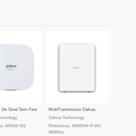
 De Sinal Sem Fios
MultiTransmissor Dahua
IPC-HFW1
rShield ARA43-W2
AirShield ARM9A4-P-W2 Com
Câmara De
chnology
Dahua Technology
Dahua Tec
PoE
De 4 MP
ia: ARA43-W2
Referência: ARM9A4-P-W2
Referênci
868Mhz
SAW