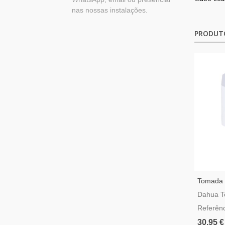
nas nossas instalações.
PRODUT
Tomada I
Dahua A
Dahua T
Referên
30,95 €