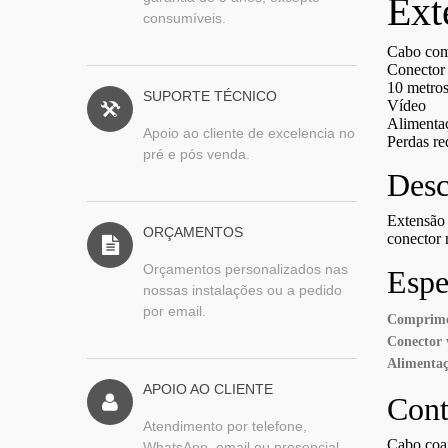
Ext
consumíveis.
Cabo com
Conecto
10 metro
SUPORTE TÉCNICO
Vídeo
Alimenta
Apoio ao cliente de excelencia no
Perdas re
pré e pós venda.
Desc
Extensão
ORÇAMENTOS
conector
Orçamentos personalizados nas
Espe
nossas instalações ou a pedido
por email.
Comprim
Conector 
Alimenta
APOIO AO CLIENTE
Con
Atendimento por telefone,
Cabo coax
WhatsApp, email ou presencial