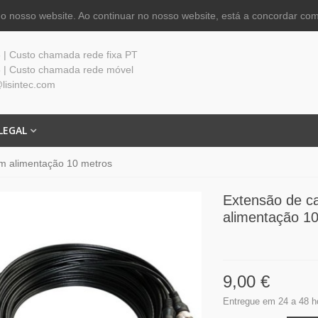
 nosso website. Ao continuar no nosso website, está a concordar com
| Custo chamada rede fixa PT
 | Custo chamada rede móvel
lisintec.com
LEGAL
om alimentação 10 metros
Extensão de c
alimentação 1
9,00 €
Entregue em 24 a 48 h