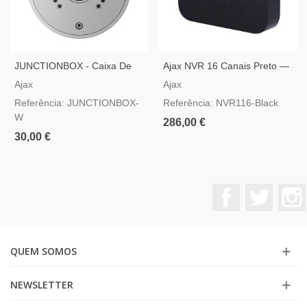
JUNCTIONBOX - Caixa De
Ajax NVR 16 Canais Preto —
Conexões Para Câmaras
Gravador De Vídeo IP
Ajax
Ajax
Ajax Cor Branco
Referência: JUNCTIONBOX-
Referência: NVR116-Black
W
286,00 €
30,00 €
Facebook
Twitter
QUEM SOMOS
NEWSLETTER