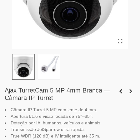
Ajax TurretCam 5 MP 4mm Branca —
Câmara IP Turret
Câmara IP Turret 5 MP com lente de 4 mm.
Abertura f/1.6 e visão focada de 75°–85°.
Deteção por IA: humanos, veículos e animais.
Transmissão JetSparrow ultra-rápida.
True WDR (120 dB) e IV inteligente até 35 m.