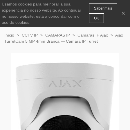
Usamos cookies para melhorar a sua
MENU
0
Saber mais
experiencia no nosso website. Ao continuar
×
no nosso website, está a concordar com o
OK
uso de cookies.
Início
>
CCTV IP
>
CAMARAS IP
>
Camaras IP Ajax
>
Ajax
TurretCam 5 MP 4mm Branca — Câmara IP Turret