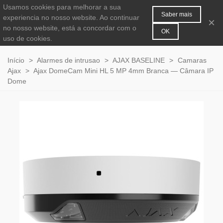
Usamos cookies para melhorar a sua
MENU
0
Saber mais
experiencia no nosso website. Ao continuar
×
no nosso website, está a concordar com o
OK
uso de cookies.
Início
>
Alarmes de intrusao
>
AJAX BASELINE
>
Camaras
Ajax
>
Ajax DomeCam Mini HL 5 MP 4mm Branca — Câmara IP
Dome