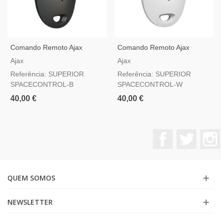
Comando Remoto Ajax
Comando Remoto Ajax
Superior SpaceControl
Superior SpaceControl
Ajax
Ajax
Jeweller Preto — Com Botão
Jeweller Branco — Com
Referência: SUPERIOR
Referência: SUPERIOR
De Pânico Grau 2
Botão De Pânico Grau 2
SPACECONTROL-B
SPACECONTROL-W
40,00 €
40,00 €
Facebook
Twitter
QUEM SOMOS
NEWSLETTER