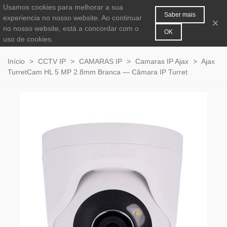
Usamos cookies para melhorar a sua
MENU
0
Saber mais
experiencia no nosso website. Ao continuar
×
no nosso website, está a concordar com o
OK
uso de cookies.
Início
>
CCTV IP
>
CAMARAS IP
>
Camaras IP Ajax
>
Ajax
TurretCam HL 5 MP 2.8mm Branca — Câmara IP Turret