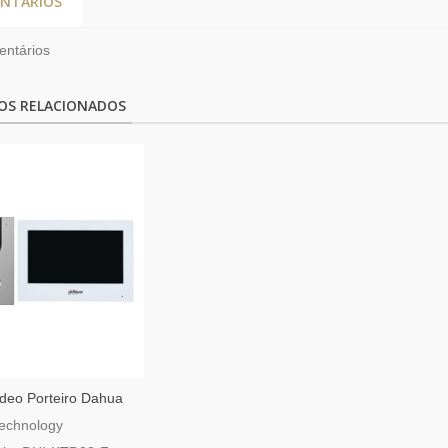
NTÁRIOS
ntários
OS RELACIONADOS
ideo Porteiro Dahua
rligação A Dois Fios
echnology
 De Montagem Para