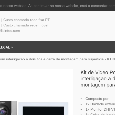
 nosso website. Ao continuar no nosso website, está a concordar com
| Custo chamada rede fixa PT
 | Custo chamada rede móvel
lisintec.com
LEGAL
com interligação a dois fios e caixa de montagem para superficie - KT
Kit de Video P
interligação a 
montagem para
Composto por:
1x Unidade exter
1x Monitor DHI-
1x Caixa de insta