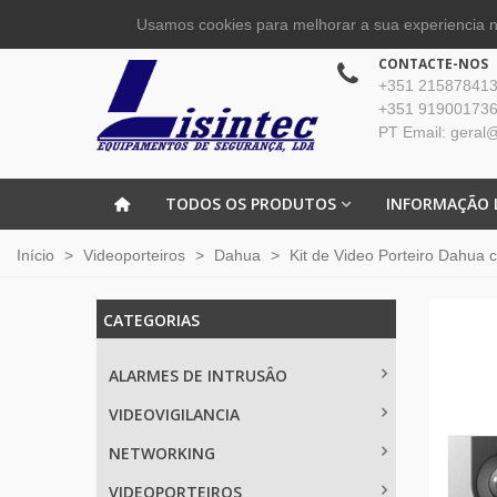
Usamos cookies para melhorar a sua experiencia no
CONTACTE-NOS
+351 215878413 
+351 919001736
PT Email: geral@
TODOS OS PRODUTOS
INFORMAÇÃO 
Início
>
Videoporteiros
>
Dahua
>
Kit de Video Porteiro Dahua 
CATEGORIAS
ALARMES DE INTRUSÂO
VIDEOVIGILANCIA
NETWORKING
VIDEOPORTEIROS