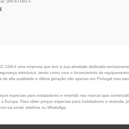
cia: DHI-KTD02-F
ar - KTD02-F
€
EC LDA é uma empresa que tem a sua atividade dedicada exclusivame
egurança eletrónica, tendo como core o fornecimento de equipamento
 de alta qualidade e última geração não apenas em Portugal mas par
eços especiais para instaladores e revenda nas marcas que comercia
 a Europa. Para obter preços especiais para instaladores e revenda, p
nos via email, telefone ou WhatsApp.