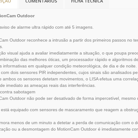
RIÇÃO
COMENTÁRIOS
FICHA TÉCNICA
tionCam Outdoor
aviso de alarme ultra rápido com até 5 imagens.
am Outdoor reconhece a intrusão a partir dos primeiros passos no t
s.
ação visual ajuda a avaliar imediatamente a situação, o que poupa pre
mbinação das melhores óticas, um processador rápido e algoritmos d
as informativas em qualquer condição meteorológica, de dia e de noite.
com dois sensores PIR independentes, cujos sinais são analisados pe
 ambos os sensores detetam movimentos, o LISA efetua uma correlaçã
r de imediato as ameaças reais das interferências.
 contra sabotagem
Cam Outdoor não pode ser desativado de forma impercetível, mesmo 
 está equipado com sensores de mascaramento que reagem a obstrução
mora menos de um minuto a detetar a perda de comunicação com o det
ização ou a desmontagem do MotionCam Outdoor é imediatamente co