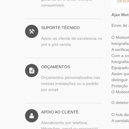
DESC
consumíveis.
Ajax Mo
Envio de 
SUPORTE TÉCNICO
O MotionC
Apoio ao cliente de excelencia no
fotografia
pré e pós venda.
A verific
Com a co
fotografi
ORÇAMENTOS
Equipado 
Assim que
Orçamentos personalizados nas
distingui
nossas instalações ou a pedido
Proteção
por email.
O Motion
O detetor
APOIO AO CLIENTE
O hub de
A vandal
Atendimento por telefone,
WhatsApp, email ou presencial