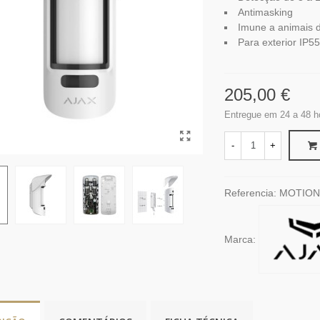
Antimasking
Imune a animais 
Para exterior IP55
205,00 €
Entregue em 24 a 48 h
-
+
Referencia:
MOTIO
Marca: