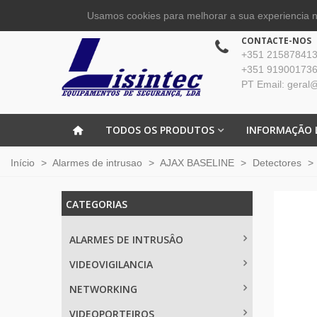
Usamos cookies para melhorar a sua experiencia no
CONTACTE-NOS
+351 215878413 
+351 919001736
PT Email: geral@
TODOS OS PRODUTOS
INFORMAÇÃO 
Início
>
Alarmes de intrusao
>
AJAX BASELINE
>
Detectores
>
CATEGORIAS
ALARMES DE INTRUSÂO
VIDEOVIGILANCIA
NETWORKING
VIDEOPORTEIROS