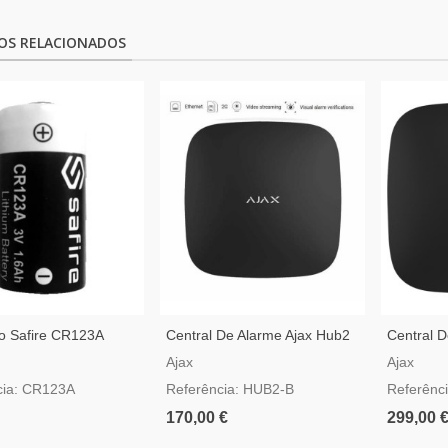
OS RELACIONADOS
tio Safire CR123A
Central De Alarme Ajax Hub2
Central 
Preta Compatível Com Video
Plus Pre
Ajax
Ajax
Verificação
LAN E WI
cia: CR123A
Referência: HUB2-B
Referênc
170,00 €
299,00 