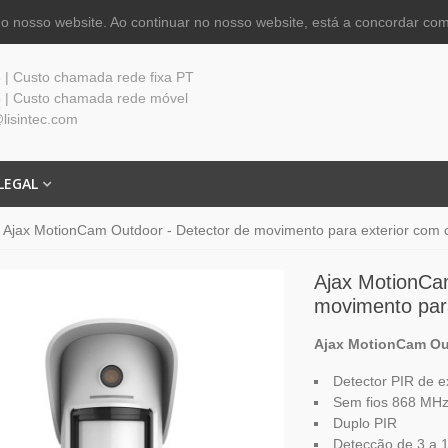
 nosso website. Ao continuar no nosso website, está a concordar com
| Custo chamada rede fixa PT
 | Custo chamada rede móvel
lisintec.com
LEGAL
Ajax MotionCam Outdoor - Detector de movimento para exterior com
Ajax MotionCa
movimento par
Ajax MotionCam Ou
Detector PIR de e
Sem fios 868 MHz
Duplo PIR
Detecção de 3 a 