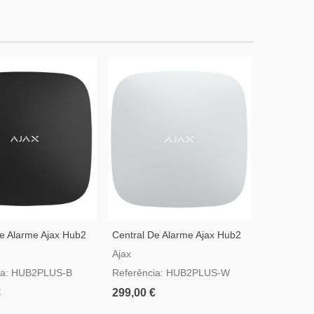
De Alarme Ajax Hub2
Central De Alarme Ajax Hub2
Painel De
ta Com GSM, 3G, 4G,
Plus Branca Com GSM, 3G,
Branco Co
Ajax
Ajax
FI
4G, LAN E WIFI
Video Veri
ia: HUB2PLUS-B
Referência: HUB2PLUS-W
Referênci
€
299,00 €
170,00 €