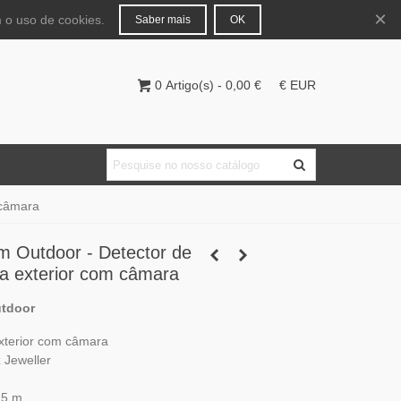
Português
Entrar
×
 o uso de cookies.
Saber mais
OK
0
Artigo(s)
-
0,00 €
€ EUR
 câmara
m Outdoor - Detector de
a exterior com câmara
tdoor
xterior com câmara
 Jeweller
15 m