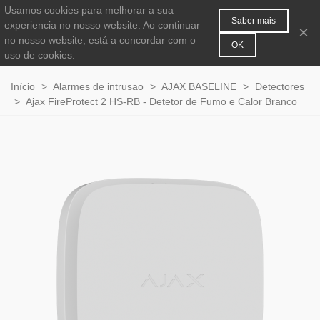
Usamos cookies para melhorar a sua
MENU
0
Saber mais
experiencia no nosso website. Ao continuar
×
no nosso website, está a concordar com o
OK
uso de cookies.
Início
>
Alarmes de intrusao
>
AJAX BASELINE
>
Detectores
>
Ajax FireProtect 2 HS-RB - Detetor de Fumo e Calor Branco