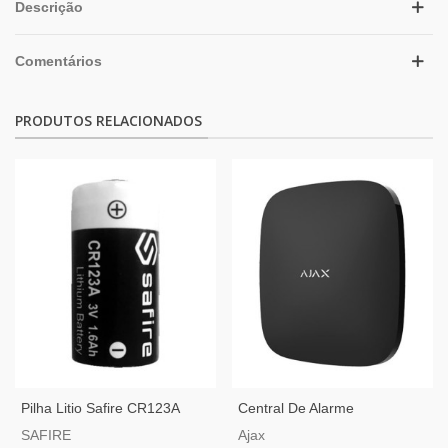
Descrição
Comentários
PRODUTOS RELACIONADOS
Pilha Litio Safire CR123A
Central De Alarme
Profissional Ajax Hub2-4G-B
SAFIRE
Ajax