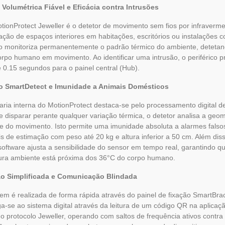
 Volumétrica Fiável e Eficácia contra Intrusões
tionProtect Jeweller é o detetor de movimento sem fios por infraverme
ação de espaços interiores em habitações, escritórios ou instalações 
vo monitoriza permanentemente o padrão térmico do ambiente, detetan
rpo humano em movimento. Ao identificar uma intrusão, o periférico pr
0.15 segundos para o painel central (Hub).
o SmartDetect e Imunidade a Animais Domésticos
ria interna do MotionProtect destaca-se pelo processamento digital de 
 disparar perante qualquer variação térmica, o detetor analisa a geome
e do movimento. Isto permite uma imunidade absoluta a alarmes falsos
s de estimação com peso até 20 kg e altura inferior a 50 cm. Além d
o software ajusta a sensibilidade do sensor em tempo real, garantindo
ura ambiente está próxima dos 36°C do corpo humano.
ão Simplificada e Comunicação Blindada
m é realizada de forma rápida através do painel de fixação SmartBr
iga-se ao sistema digital através da leitura de um código QR na aplicaç
o protocolo Jeweller, operando com saltos de frequência ativos contra