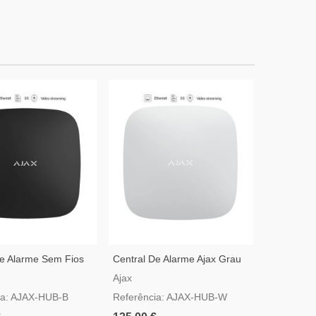
De Alarme Sem Fios
Central De Alarme Ajax Grau
Kit De Ala
u 2 Em Preto
2 Branca
StarterKit 
Ajax
Ajax
ia: AJAX-HUB-B
Referência: AJAX-HUB-W
Referênci