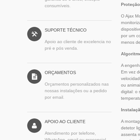
Proteção
consumíveis.
O Ajax Mo
monitoriz
dispositi
SUPORTE TÉCNICO
por um co
Apoio ao cliente de excelencia no
menos de 
pré e pós venda.
Algoritm
A engenha
Em vez de
ORÇAMENTOS
velocidad
Orçamentos personalizados nas
ou animai
nossas instalações ou a pedido
digital: 
por email.
temperat
Instalaç
A montage
APOIO AO CLIENTE
detetor l
Atendimento por telefone,
assenta n
WhatsApp, email ou presencial