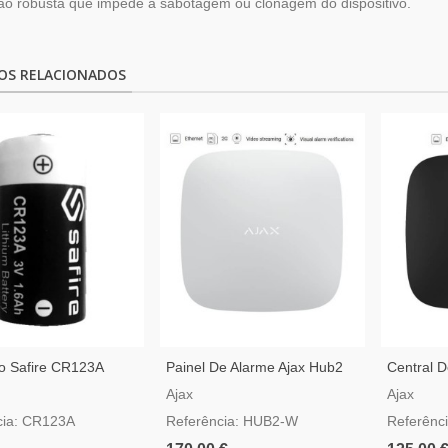
ão robusta que impede a sabotagem ou clonagem do dispositivo.
OS RELACIONADOS
tio Safire CR123A
Painel De Alarme Ajax Hub2
Central 
Branco Compatível Com
Ajax Gra
Ajax
Ajax
Video Verificação
cia: CR123A
Referência: HUB2-W
Referênc