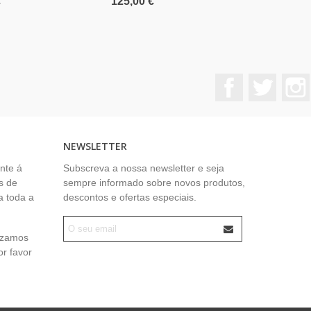
€
125,00 €
220,00 €
Facebook
Twitter
NEWSLETTER
nte á
Subscreva a nossa newsletter e seja
s de
sempre informado sobre novos produtos,
a toda a
descontos e ofertas especiais.
lizamos
or favor