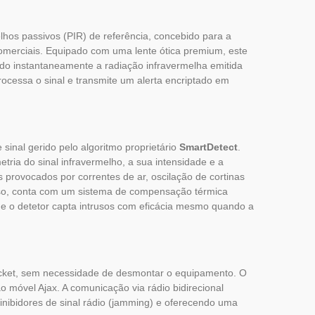
lhos passivos (PIR) de referência, concebido para a
comerciais. Equipado com uma lente ótica premium, este
do instantaneamente a radiação infravermelha emitida
ocessa o sinal e transmite um alerta encriptado em
sinal gerido pelo algoritmo proprietário
SmartDetect
.
tria do sinal infravermelho, a sua intensidade e a
 provocados por correntes de ar, oscilação de cortinas
isso, conta com um sistema de compensação térmica
 que o detetor capta intrusos com eficácia mesmo quando a
acket, sem necessidade de desmontar o equipamento. O
ão móvel Ajax. A comunicação via rádio bidirecional
 inibidores de sinal rádio (jamming) e oferecendo uma