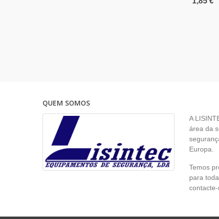
1,85 €
QUEM SOMOS
A LISINT
área da s
segurança
Europa.
Temos pr
para toda
contacte-