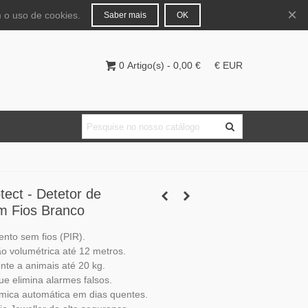
Português
Entrar
×
 o uso de cookies.
Saber mais
OK
0
Artigo(s)
-
0,00 €
€ EUR
tect - Detetor de
 Fios Branco
nto sem fios (PIR).
o volumétrica até 12 metros.
nte a animais até 20 kg.
que elimina alarmes falsos.
ica automática em dias quentes.