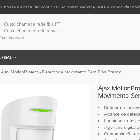
 nosso website. Ao continuar no nosso website, está a concordar com
| Custo chamada rede fixa PT
 | Custo chamada rede móvel
lisintec.com
LEGAL
Ajax MotionProtect - Detetor de Movimento Sem Fios Branco
Ajax MotionPro
Movimento Sem
Detetor de movime
Alcance de deteçã
Imunidade intelige
Algoritmo digital 
Compensação térm