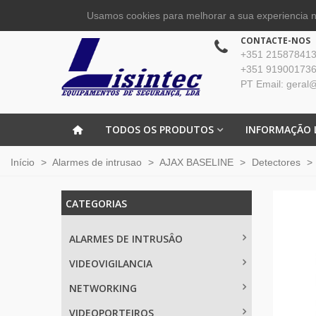
Usamos cookies para melhorar a sua experiencia no
CONTACTE-NOS
+351 215878413 
+351 919001736
PT Email: geral@
TODOS OS PRODUTOS
INFORMAÇÃO 
Início
>
Alarmes de intrusao
>
AJAX BASELINE
>
Detectores
>
CATEGORIAS
ALARMES DE INTRUSÂO
VIDEOVIGILANCIA
NETWORKING
VIDEOPORTEIROS