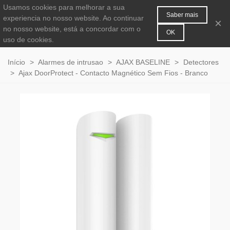
Usamos cookies para melhorar a sua
MENU
0
Saber mais
experiencia no nosso website. Ao continuar
×
no nosso website, está a concordar com o
OK
uso de cookies.
Início
>
Alarmes de intrusao
>
AJAX BASELINE
>
Detectores
>
Ajax DoorProtect - Contacto Magnético Sem Fios - Branco