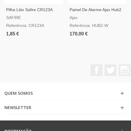
Pilha Litio Safire CR123A
Painel De Alarme Ajax Hub2
Branco Compatível Com
SAFIRE
Ajax
Video Verificação
Referência: CR123A
Referência: HUB2-W
1,85 €
170,00 €
Facebook
Twitter
QUEM SOMOS
NEWSLETTER