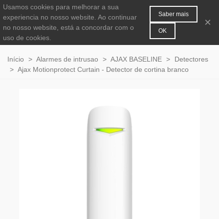
Usamos cookies para melhorar a sua
MENU
0
Saber mais
experiencia no nosso website. Ao continuar
×
no nosso website, está a concordar com o
OK
uso de cookies.
Início
>
Alarmes de intrusao
>
AJAX BASELINE
>
Detectores
>
Ajax Motionprotect Curtain - Detector de cortina branco