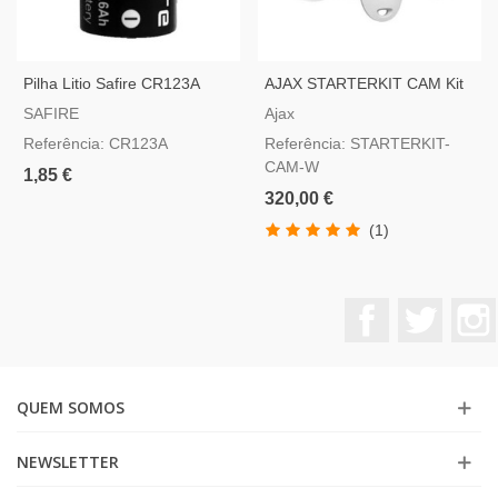
Pilha Litio Safire CR123A
AJAX STARTERKIT CAM Kit
De Alarme Com Motioncam,
SAFIRE
Ajax
Branco
Referência: CR123A
Referência: STARTERKIT-
CAM-W
1,85 €
320,00 €
(1)
Facebook
Twitter
QUEM SOMOS
NEWSLETTER