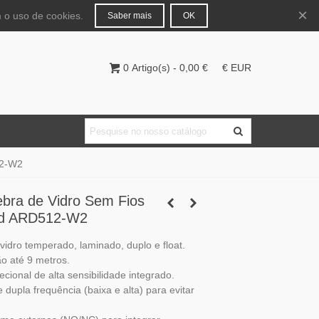
Português
Entrar
×
 o uso de cookies.
Saber mais
OK
0
Artigo(s)
-
0,00 €
€ EUR
12-W2
ebra de Vidro Sem Fios
ld ARD512-W2
vidro temperado, laminado, duplo e float.
o até 9 metros.
cional de alta sensibilidade integrado.
dupla frequência (baixa e alta) para evitar