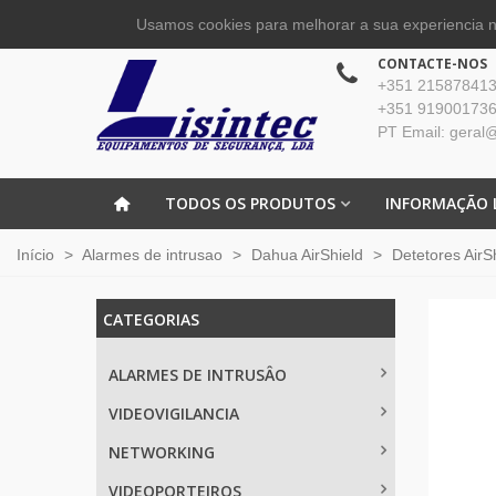
Usamos cookies para melhorar a sua experiencia no
CONTACTE-NOS
+351 215878413 
+351 919001736
PT Email: geral@
TODOS OS PRODUTOS
INFORMAÇÃO 
Início
>
Alarmes de intrusao
>
Dahua AirShield
>
Detetores AirS
CATEGORIAS
ALARMES DE INTRUSÂO
VIDEOVIGILANCIA
NETWORKING
VIDEOPORTEIROS