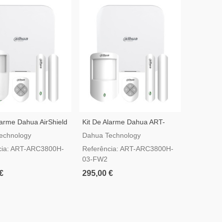
larme Dahua AirShield
Kit De Alarme Dahua ART-
C3800H-05-FW2
ARC3800H-03-FW2
echnology
Dahua Technology
cia: ART-ARC3800H-
Referência: ART-ARC3800H-
03-FW2
€
295,00 €