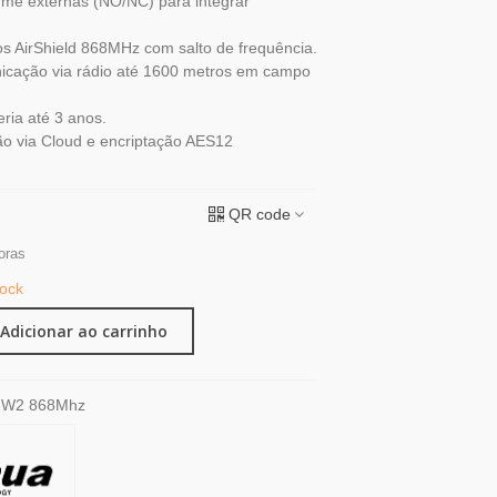
rme externas (NO/NC) para integrar
os AirShield 868MHz com salto de frequência.
icação via rádio até 1600 metros em campo
ria até 3 anos.
ão via Cloud e encriptação AES12
QR code
oras
tock
Adicionar ao carrinho
-W2 868Mhz