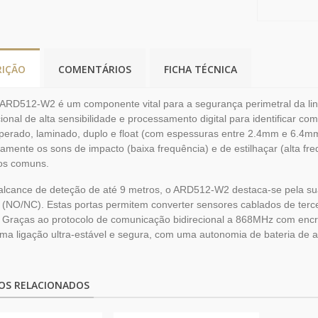
RIÇÃO
COMENTÁRIOS
FICHA TÉCNICA
RD512-W2 é um componente vital para a segurança perimetral da linha
ional de alta sensibilidade e processamento digital para identificar com
perado, laminado, duplo e float (com espessuras entre 2.4mm e 6.4mm).
amente os sons de impacto (baixa frequência) e de estilhaçar (alta fr
os comuns.
cance de deteção de até 9 metros, o ARD512-W2 destaca-se pela sua 
s (NO/NC). Estas portas permitem converter sensores cablados de terce
. Graças ao protocolo de comunicação bidirecional a 868MHz com encri
ma ligação ultra-estável e segura, com uma autonomia de bateria de a
OS RELACIONADOS