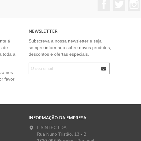
Facebook
Twitter
NEWSLETTER
nte á
Subscreva a nossa newsletter e seja
s de
sempre informado sobre novos produtos,
a toda a
descontos e ofertas especiais.
lizamos
or favor
INFORMAÇÃO DA EMPRESA
LISINTEC LDA
Rua Nuno Tristão, 13 - B
2830-095 Barreiro - Portugal