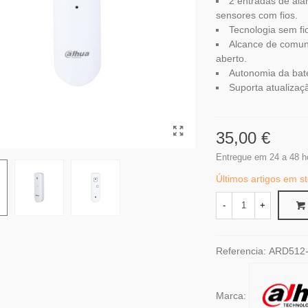
2 entradas de ala
sensores com fios.
Tecnologia sem fi
Alcance de comun
aberto.
Autonomia da bate
Suporta atualizaç
35,00 €
Entregue em 24 a 48 h
Últimos artigos em s
-
+
Referencia:
ARD512
Marca: