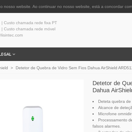
 nosso website. Ao continuar no nosso website, está a concordar com
| Custo chamada rede fixa PT
 | Custo chamada rede móvel
lisintec.com
LEGAL
hield
>
Detetor de Quebra de Vidro Sem Fios Dahua AirShield ARD5
Detetor de Qu
Dahua AirShie
Deteta quebra de 
Alcance de deteçã
Microfone omnidire
Processamento de 
falsos alarmes.