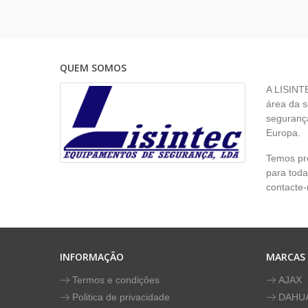
QUEM SOMOS
A LISINT
área da s
segurança
Europa.
Temos pr
para toda
contacte-
INFORMAÇÃO
MARCAS
Termos e condiçôes
AJAX
Politica de privacidade
DAHU