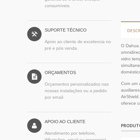
consumíveis.
SUPORTE TÉCNICO
DESC
Apoio ao cliente de excelencia no
O Dahua A
pré e pós venda.
omnidirec
vidro tem
simultane
doméstic
ORÇAMENTOS
Com um al
Orçamentos personalizados nas
auxiliare
nossas instalações ou a pedido
AirShield
por email.
oferece u
APOIO AO CLIENTE
PRODUT
Atendimento por telefone,
WhatsApp, email ou presencial