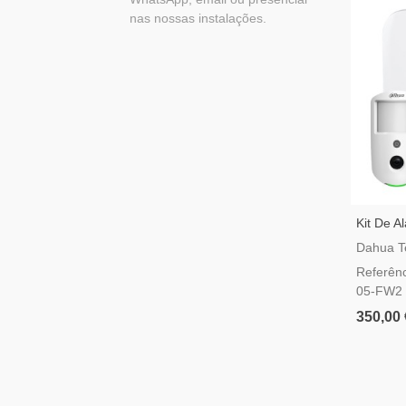
nas nossas instalações.
Kit De A
ART-AR
Dahua T
Referên
05-FW2
350,00 