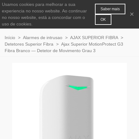
Usamos cookies para melhorar a sua
MENU
0
Saber mais
experiencia no nosso website. Ao continuar
×
no nosso website, está a concordar com o
OK
uso de cookies.
Início
>
Alarmes de intrusao
>
AJAX SUPERIOR FIBRA
>
Detetores Superior Fibra
>
Ajax Superior MotionProtect G3
Fibra Branco — Detetor de Movimento Grau 3