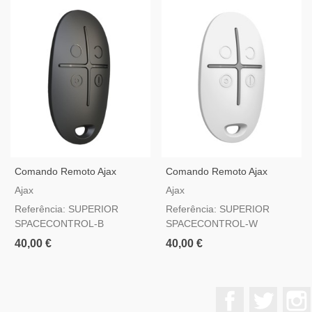
Comando Remoto Ajax
Comando Remoto Ajax
Superior SpaceControl
Superior SpaceControl
Ajax
Ajax
Jeweller Preto — Com Botão
Jeweller Branco — Com
Referência: SUPERIOR
Referência: SUPERIOR
De Pânico Grau 2
Botão De Pânico Grau 2
SPACECONTROL-B
SPACECONTROL-W
40,00 €
40,00 €
Facebook
Twitter