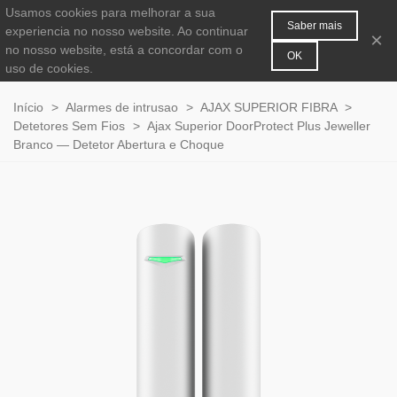
Usamos cookies para melhorar a sua
MENU
0
Saber mais
experiencia no nosso website. Ao continuar
×
no nosso website, está a concordar com o
OK
uso de cookies.
Início
>
Alarmes de intrusao
>
AJAX SUPERIOR FIBRA
>
Detetores Sem Fios
>
Ajax Superior DoorProtect Plus Jeweller
Branco — Detetor Abertura e Choque