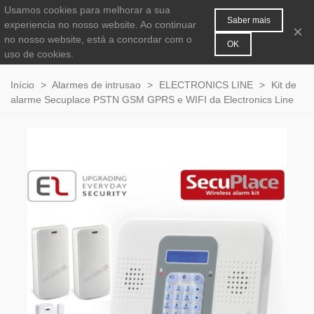
Usamos cookies para melhorar a sua
MENU
0
Saber mais
experiencia no nosso website. Ao continuar
×
no nosso website, está a concordar com o
OK
uso de cookies.
Início
>
Alarmes de intrusao
>
ELECTRONICS LINE
>
Kit de
alarme Secuplace PSTN GSM GPRS e WIFI da Electronics Line