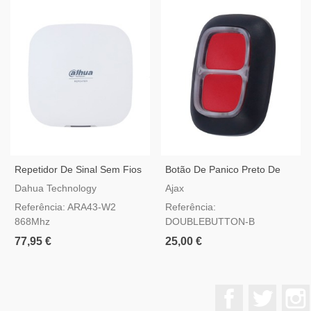
Repetidor De Sinal Sem Fios
Botão De Panico Preto De
Dahua AirShield ARA43-W2
Duas Teclas Para Alarme Ajax
Dahua Technology
Ajax
Referência: ARA43-W2
Referência:
868Mhz
DOUBLEBUTTON-B
77,95 €
25,00 €
Facebook
Twitter