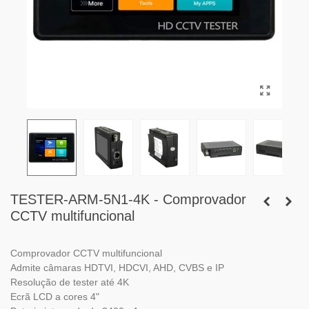
TESTER-ARM-5N1-4K - Comprovador
CCTV multifuncional
Comprovador CCTV multifuncional
Admite câmaras HDTVI, HDCVI, AHD, CVBS e IP
Resolução de tester até 4K
Ecrã LCD a cores 4"