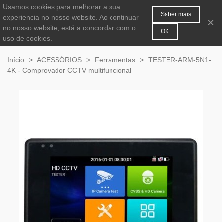
Usamos cookies para melhorar a sua
MENU
0
Saber mais
experiencia no nosso website. Ao continuar
×
no nosso website, está a concordar com o
OK
uso de cookies.
Início
>
ACESSÓRIOS
>
Ferramentas
>
TESTER-ARM-5N1-
4K - Comprovador CCTV multifuncional