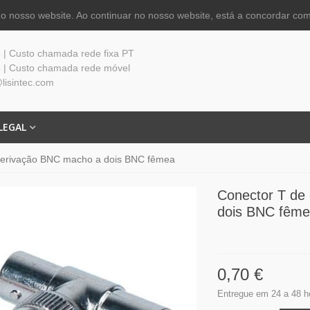
 nosso website. Ao continuar no nosso website, está a concordar com
| Custo chamada rede fixa PT
 | Custo chamada rede móvel
lisintec.com
LEGAL
derivação BNC macho a dois BNC fêmea
Conector T de
dois BNC fêm
0,70 €
Entregue em 24 a 48 h