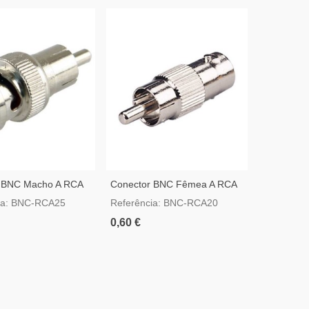
 BNC Macho A RCA
Conector BNC Fêmea A RCA
Conector
Macho
Femea
ia: BNC-RCA25
Referência: BNC-RCA20
Referênci
0,60 €
0,60 €