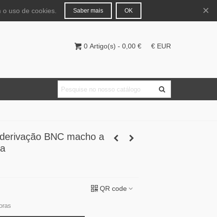
Português
Entrar
×
 o uso de cookies.
Saber mais
OK
0
Artigo(s)
-
0,00 €
€ EUR
 derivação BNC macho a
ea
QR code
oras