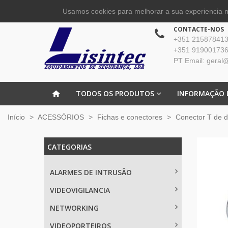
Usamos cookies para melhorar a sua experiencia no
CONTACTE-NOS
+351 215878413 
+351 919001736
PT Email: geral@
TODOS OS PRODUTOS
INFORMAÇÃO 
Início
>
ACESSÓRIOS
>
Fichas e conectores
>
Conector T de 
CATEGORIAS
ALARMES DE INTRUSÂO
VIDEOVIGILANCIA
NETWORKING
VIDEOPORTEIROS