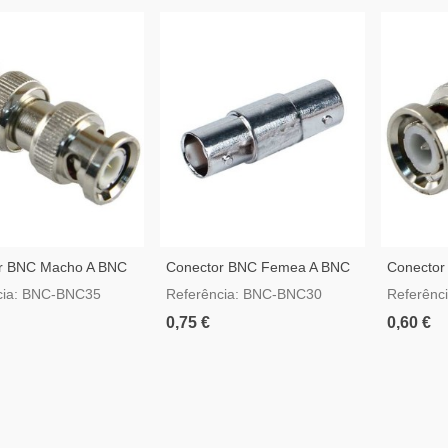
r BNC Macho A BNC
Conector BNC Femea A BNC
Conector
Femea
Macho
cia: BNC-BNC35
Referência: BNC-BNC30
Referênc
0,75 €
0,60 €