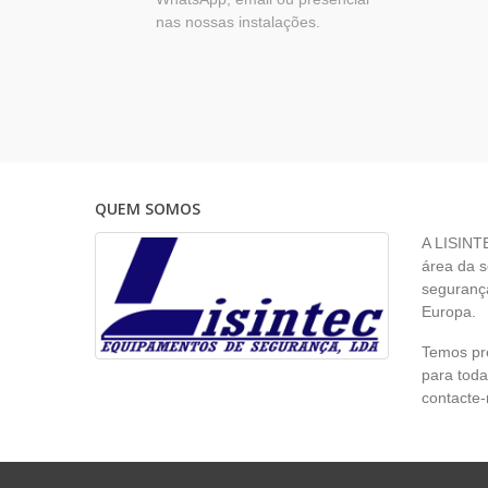
nas nossas instalações.
QUEM SOMOS
A LISINT
área da s
segurança
Europa.
Temos pr
para toda
contacte-