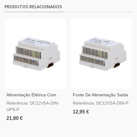
PRODUTOS RELACIONADOS
Alimentação Elétrica Com
Fonte De Alimentação Saída
Função UPS Saída DC 12 V
DC 12 V 3 A / 36 W
Referência: DC12V5A-DIN-
Referência: DC12V3A-DIN-P
5 A / 60 W
UPS-P
12,95 €
21,80 €