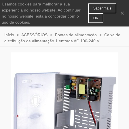
Usamos cookies para melhorar a sua
MENU
0
Saber mais
experiencia no nosso website. Ao continuar
×
no nosso website, está a concordar com o
OK
uso de cookies.
Início
>
ACESSÓRIOS
>
Fontes de alimentação
>
Caixa de
distribuição de alimentação 1 entrada AC 100-240 V